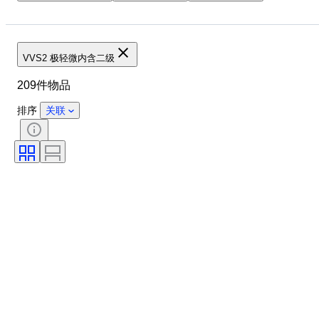
证明
切割
净度
颜色等级
钻石重量
确切的颜色
钻石类型
VVS2 极轻微内含二级
抛光（钻石）
对称
荧光
209件物品
切割等级
腰带
花式色彩强度
花式色彩泛音
排序
关联