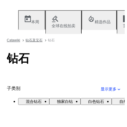
本周
精选作品
全球在线拍卖
艺
Catawiki
钻石及宝石
钻石
钻石
子类别
显示更多
混合钻石
独家白钻
白色钻石
自