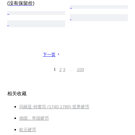
(没有保留价)
下一页
1
2
3
…
100
相关收藏
玛丽亚·特蕾莎 (1740-1780) 世界硬币
德国，帝国硬币
欧元硬币