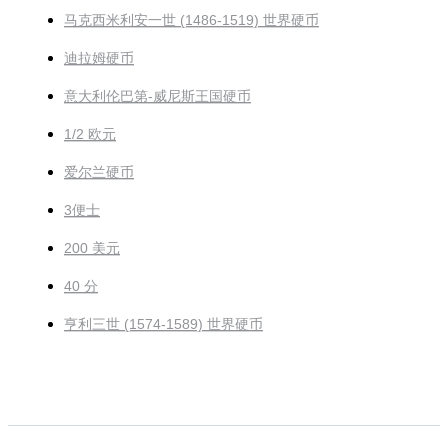
马克西米利安一世 (1486-1519) 世界硬币
迪拉姆硬币
意大利伦巴第-威尼斯王国硬币
1/2 欧元
爱尔兰硬币
3便士
200 美元
40 分
亨利三世 (1574-1589) 世界硬币