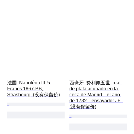
法国. Napoléon III. 5 
西班牙. 费利佩五世. real 
Francs 1867-BB, 
de plata acuñado en la 
Strasbourg  (没有保留价)
ceca de Madrid .  el año 
de 1732  . ensayador JF  
(没有保留价)