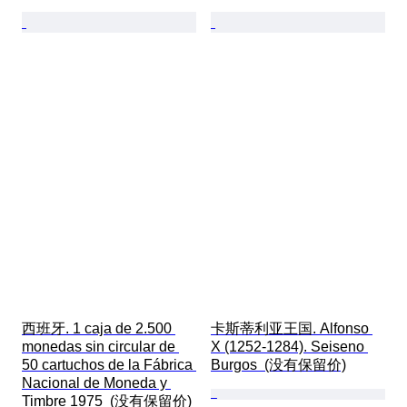
西班牙. 1 caja de 2.500 
卡斯蒂利亚王国. Alfonso 
monedas sin circular de 
X (1252-1284). Seiseno 
50 cartuchos de la Fábrica 
Burgos  (没有保留价)
Nacional de Moneda y 
Timbre 1975  (没有保留价)