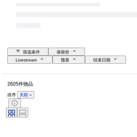
筛选条件
保留价
Livestream
预算
结束日期
位置
物品
原产国
材质
状态
证明
2605件物品
课题
签名
货币
硬币类型
统治者/时代
时代
排序
关联
艺术家