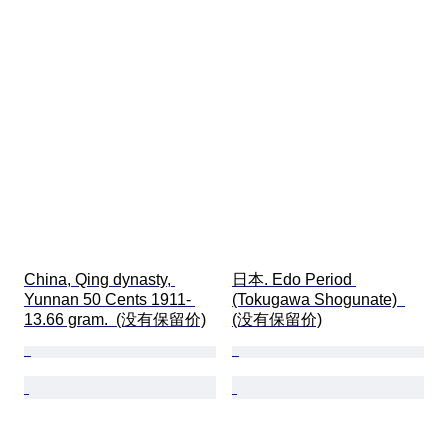
China, Qing dynasty, 
日本. Edo Period 
Yunnan 50 Cents 1911- 
(Tokugawa Shogunate)  
13.66 gram.  (没有保留价)
(没有保留价)