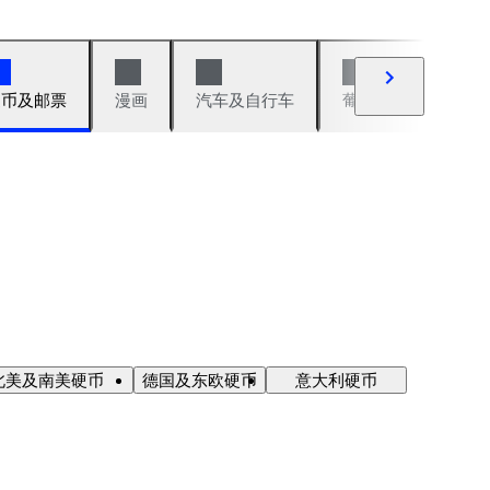
硬币及邮票
漫画
汽车及自行车
葡萄酒及烈性酒
北美及南美硬币
德国及东欧硬币
意大利硬币