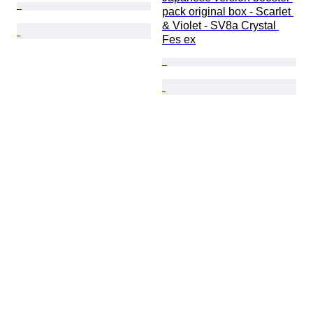
pack original box - Scarlet 
& Violet - SV8a Crystal 
Fes ex