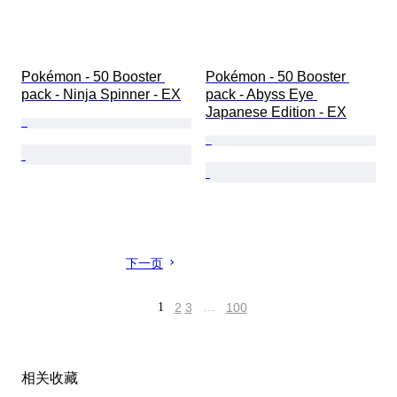
Pokémon - 50 Booster 
Pokémon - 50 Booster 
pack - Ninja Spinner - EX
pack - Abyss Eye 
Japanese Edition - EX
下一页
1
2
3
…
100
相关收藏