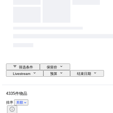
筛选条件
保留价
Livestream
预算
结束日期
位置
品牌
物品
原产国
材质
状态
4335件物品
其他
语言
系列
评级公司
评级
人物
排序
关联
集换式卡牌功能
集换式卡牌组
集换式卡牌游戏
集换式卡牌类型