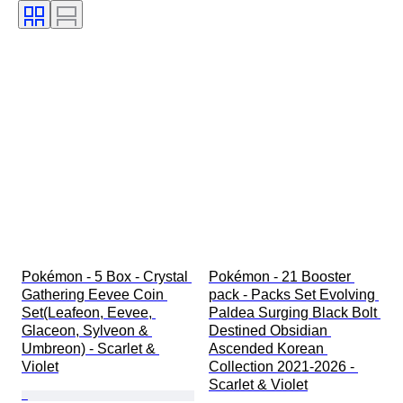
赛季
运动
Pokémon - 5 Box - Crystal 
Pokémon - 21 Booster 
Gathering Eevee Coin 
pack - Packs Set Evolving 
Set(Leafeon, Eevee, 
Paldea Surging Black Bolt 
Glaceon, Sylveon & 
Destined Obsidian 
Umbreon) - Scarlet & 
Ascended Korean 
Violet
Collection 2021-2026 - 
Scarlet & Violet