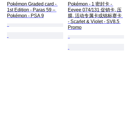
Pokémon Graded card - 
Pokémon - 1 密封卡 - 
1st Edition - Paras 59 – 
Eevee 074/131 促销卡, 压
Pokémon - PSA 9
膜, 活动专属卡或锦标赛卡 
- Scarlet & Violet - SV8.5 
Promo