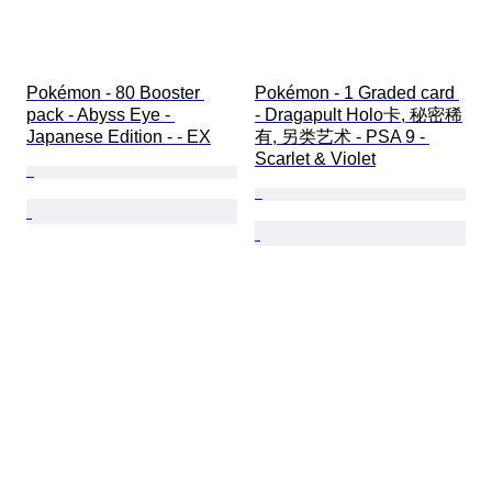
Pokémon - 80 Booster 
Pokémon - 1 Graded card 
pack - Abyss Eye - 
- Dragapult Holo卡, 秘密稀
Japanese Edition - - EX
有, 另类艺术 - PSA 9 - 
Scarlet & Violet