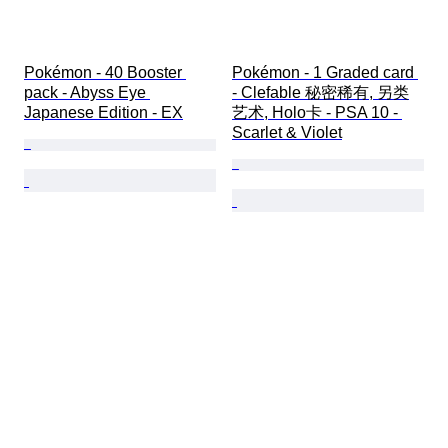
Pokémon - 40 Booster 
Pokémon - 1 Graded card 
pack - Abyss Eye 
- Clefable 秘密稀有, 另类
Japanese Edition - EX
艺术, Holo卡 - PSA 10 - 
Scarlet & Violet