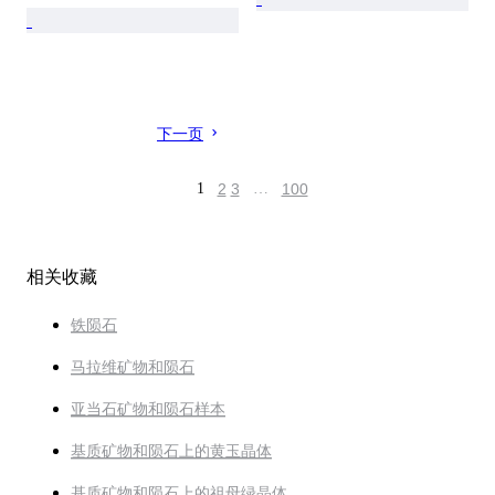
下一页
1
2
3
…
100
相关收藏
铁陨石
马拉维矿物和陨石
亚当石矿物和陨石样本
基质矿物和陨石上的黄玉晶体
基质矿物和陨石上的祖母绿晶体