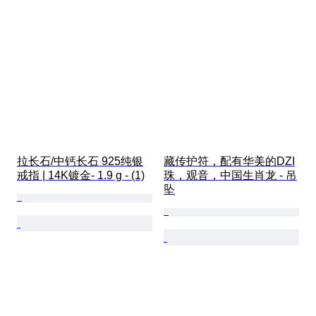
拉长石/中钙长石 925纯银
藏传护符，配有华美的DZI
戒指 | 14K镀金- 1.9 g - (1)
珠，观音，中国生肖龙 - 吊
坠