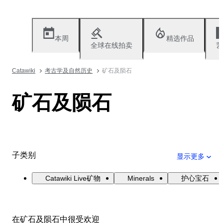
本周
精选作品
全球在线拍卖
艺
Catawiki
考古学及自然历史
矿石及陨石
矿石及陨石
子类别
显示更多
Catawiki Live矿物
Minerals
护心宝石
在矿石及陨石中很受欢迎