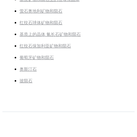
萤石奥地利矿物和陨石
红纹石球体矿物和陨石
基质上的晶体 氰长石矿物和陨石
红纹石保加利亚矿物和陨石
葡萄牙矿物和陨石
奥斯汀石
玻陨石