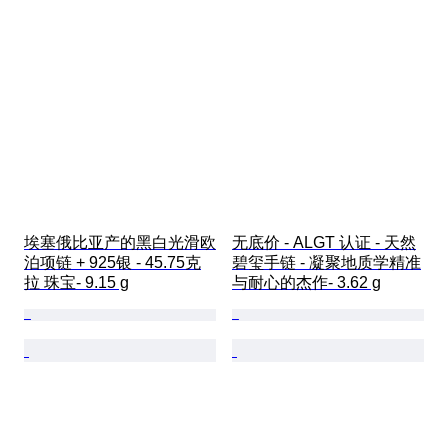
埃塞俄比亚产的黑白光滑欧
无底价 - ALGT 认证 - 天然
泊项链 + 925银 - 45.75克
碧玺手链 - 凝聚地质学精准
拉 珠宝- 9.15 g
与耐心的杰作- 3.62 g