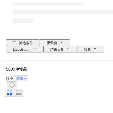
筛选条件
保留价
Livestream
结束日期
预算
位置
尺寸
尺寸
物品
原产国
材质
5800件物品
性别
状态
时期
宝石重量
证明
签名
排序
关联
颜色
切割
确切的颜色
矿物
矿物形态
处理
原创作品／复制品
物品尺寸
珍珠光泽
珍珠表面质量
时代