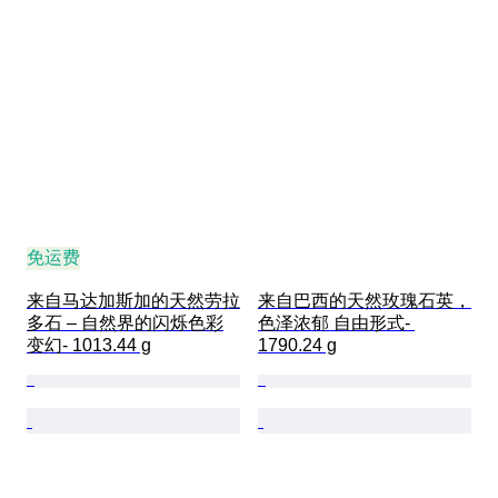
免运费
来自马达加斯加的天然劳拉
来自巴西的天然玫瑰石英，
多石 – 自然界的闪烁色彩
色泽浓郁 自由形式- 
变幻- 1013.44 g
1790.24 g