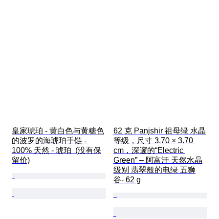
皇家琥珀 - 黄白色与黄糖色
62 克 Panjshir 祖母绿 水晶
的波罗的海琥珀手链 - 
等级，尺寸 3.70 × 3.70 
100% 天然 - 琥珀  (没有保
cm，深邃的“Electric 
留价)
Green” – 阿富汗 天然水晶
级别 翡翠般的电绿 五狮
谷- 62 g