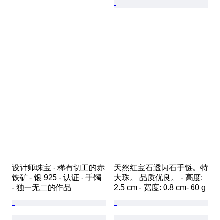
设计师珠宝 - 稀有切工的赤
天然红宝石透闪石手链。特
铁矿 - 银 925 - 认证 - 手镯 
大珠。 品质优良。 - 高度: 
- 独一无二的作品
2.5 cm - 宽度: 0.8 cm- 60 g