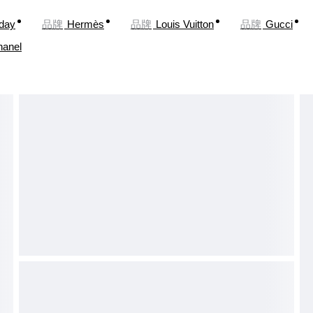
oday
品牌
Hermès
品牌
Louis Vuitton
品牌
Gucci
hanel