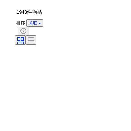
切割
物品尺寸
花样
1948件物品
排序
关联