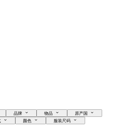
品牌
物品
原产国
式
颜色
服装尺码