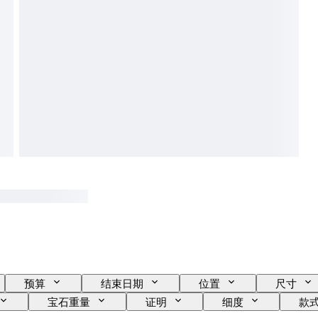
预算
结束日期
位置
尺寸
宝石重量
证明
细度
款