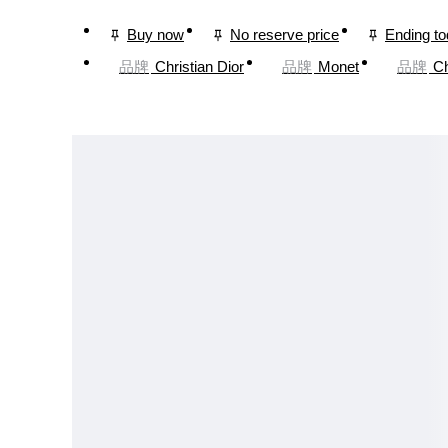
Buy now
No reserve price
Ending t
品牌
Christian Dior
品牌
Monet
品牌
C