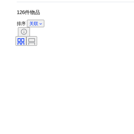
运动纪念品类型
测量尺寸
鞋尺
126件物品
排序
关联