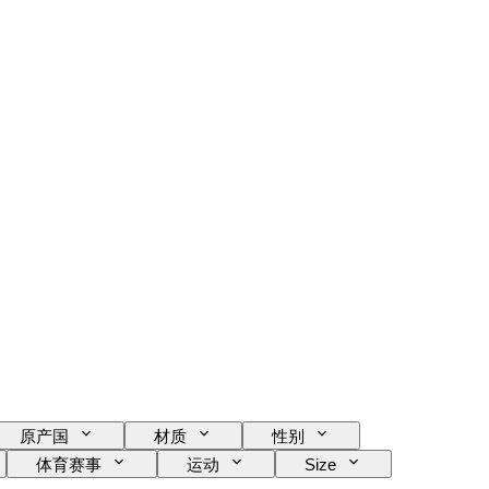
原产国
材质
性别
体育赛事
运动
Size