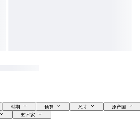
时期
预算
尺寸
原产国
艺术家