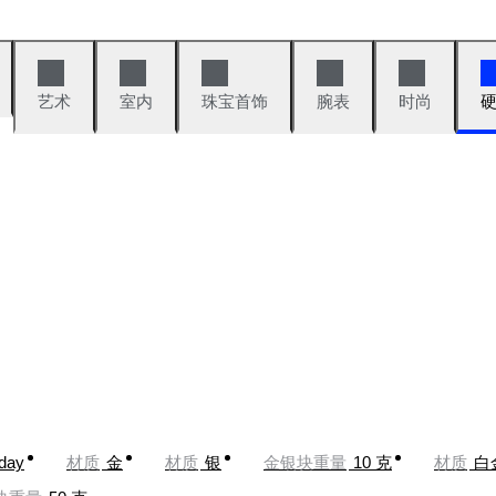
艺术
室内
珠宝首饰
腕表
时尚
oday
材质
金
材质
银
金银块重量
10 克
材质
白