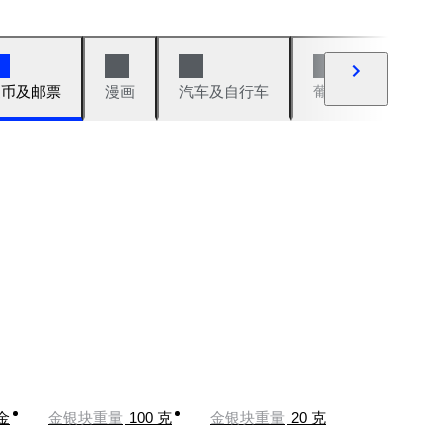
硬币及邮票
漫画
汽车及自行车
葡萄酒及烈性酒
金
金银块重量
100 克
金银块重量
20 克