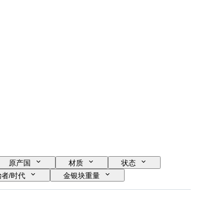
原产国
材质
状态
者/时代
金银块重量