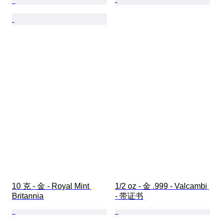
10 克 - 金 - Royal Mint 
1/2 oz - 金 .999 - Valcambi 
Britannia
- 带证书