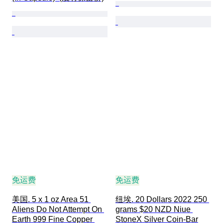
免运费
免运费
美国. 5 x 1 oz Area 51 
纽埃. 20 Dollars 2022 250 
Aliens Do Not Attempt On 
grams $20 NZD Niue 
Earth 999 Fine Copper 
StoneX Silver Coin-Bar