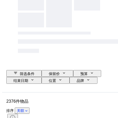
筛选条件
保留价
预算
结束日期
位置
品牌
物品
原产国
材质
状态
其他
证明
2376件物品
细度
课题
货币
时代
硬币类型
统治者/时代
排序
关联
金银块重量