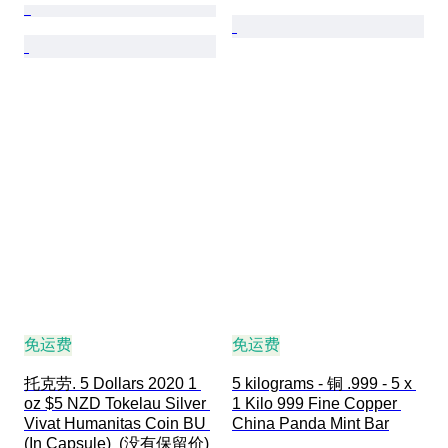
免运费
免运费
托克劳. 5 Dollars 2020 1 
5 kilograms - 铜 .999 - 5 x 
oz $5 NZD Tokelau Silver 
1 Kilo 999 Fine Copper 
Vivat Humanitas Coin BU 
China Panda Mint Bar
(In Capsule)  (没有保留价)