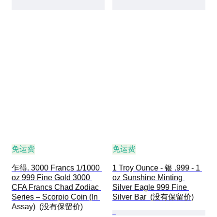
免运费
免运费
乍得. 3000 Francs 1/1000 
1 Troy Ounce - 银 .999 - 1 
oz 999 Fine Gold 3000 
oz Sunshine Minting 
CFA Francs Chad Zodiac 
Silver Eagle 999 Fine 
Series – Scorpio Coin (In 
Silver Bar  (没有保留价)
Assay)  (没有保留价)