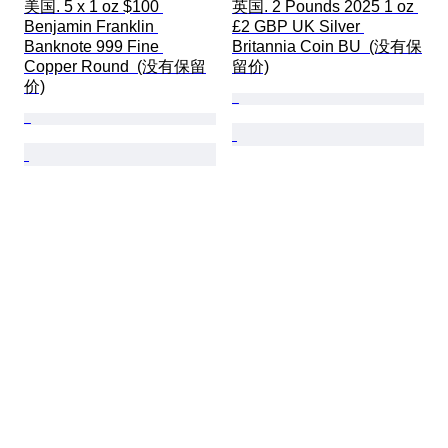
美国. 5 x 1 oz $100 
英国. 2 Pounds 2025 1 oz 
Benjamin Franklin 
£2 GBP UK Silver 
Banknote 999 Fine 
Britannia Coin BU  (没有保
Copper Round  (没有保留
留价)
价)