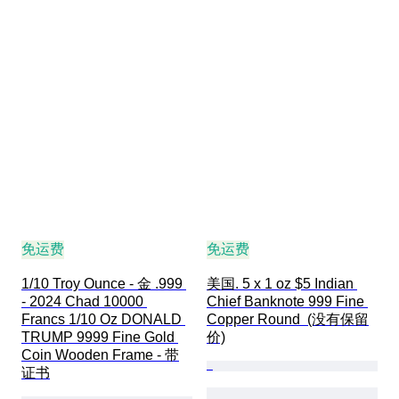
免运费
免运费
1/10 Troy Ounce - 金 .999 
美国. 5 x 1 oz $5 Indian 
- 2024 Chad 10000 
Chief Banknote 999 Fine 
Francs 1/10 Oz DONALD 
Copper Round  (没有保留
TRUMP 9999 Fine Gold 
价)
Coin Wooden Frame - 带
证书