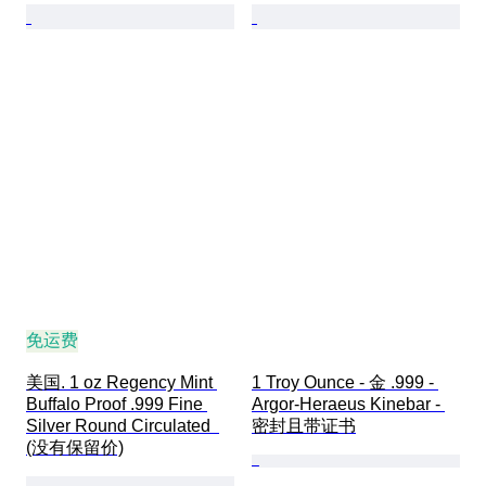
免运费
美国. 1 oz Regency Mint 
1 Troy Ounce - 金 .999 - 
Buffalo Proof .999 Fine 
Argor-Heraeus Kinebar - 
Silver Round Circulated  
密封且带证书
(没有保留价)