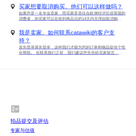
息，以免延迟您的付款。我们还会要求您通过我们的支付合作
买家想要取消购买。他们可以这样做吗？
伙伴（Stripe 或 Payoneer）确认您的身份，以确保确实是您
如果您是一名专业卖家，而买家是居住在欧洲经济区或英国的
本人操作。您只需完成一次此操作。 发货 如果您已将物品发
消费者，则买家可以在收到商品后的14天内无理由取消购买
给买家且一切顺利，您的付款将在物品到达买家地址后3天准
（这是他们的“撤回权”）。请在此处了解更多。如果买家不能
备好。之后，您将根据您的付款频率设置收到付款。 使用可
使用其撤回权利，他们只能向我们提出合法索赔后才能取消购
追踪的运输方式 如果您使用智能发货，您的包裹将自动被追
我是卖家。如何联系catawiki的客户支
买。卖家应对此类索赔负责或承担责任，例如在买家未收到物
踪。如果您使用手动发货，请确保使用提供追踪服务的运输公
持？
品、物品受损或物品与您提交的物品不符的情况下。在所有这
司，这样我们才能监控运输情况并尽快支付给您。 对于手动
些情况下，买家都必须向我们提交索赔。在调查期间，我们将
发货，输入追踪码时务必仔细核对。如果输入了错误的追踪
首先登录请先登录，这样我们才能为您的订单和物品提供个性
暂停该特定物品向您付款。一旦您和买家，或者由我们找到解
码，我们将无法追踪订单，您的付款可能会因此延迟。若输入
化帮助。 在联系我们之前，我们建议您先先给买家留言，如
决方案，我们将向买家退款或向您支付物品的款项。如果物品
错误的追踪码，您可以在订单页面进行更新。 追踪问题 如果
果您对销售有任何疑虑。这通常是解决问题的最佳方式。 通
在运输过程中丢失、被盗或损坏，您可以采取以下措施：如果
预计送达日期已过5天且我们未收到运输公司的任何更新，我
过帮助中心联系我们 我们的团队成员随时为您提供帮助。在
物品带有保险，请按照运输保险流程操作。如果您没有运输保
们会要求买家确认订单是否已送达。买家需在预计送达日期后
您联系客户支持团队之前，我们会尝试通过我们深入的知识库
险，并且无法与买家达成协议，那么我们可能会根据我们的使
的10天内联系我们，以便我们暂停您的付款并调查物品是否
和人工智能辅助的答案，立即解决您的问题。 关于特定物
用条款决定解决方案。
丢失。 如果订单被标记为已送达，您的付款通常会在3天后准
品或订单的问题： 您可以选择您的订单或最近浏览的物品，
备好。之后，您将根据您的付款频率设置收到付款。如果买家
并描述您的问题。我们的人工智能助手将根据该物品的可用信
在这3天内报告问题，您的付款将被暂停，我们会进行调查。
息提供答案。 您也可以通过您的订单页面联系我们。选择您
自取 我们建议您尽快安排买家自取物品。这有助于自取过程
需要帮助的物品，然后点击“获取支持”提出您的问题。 一般问
顺利进行，也方便我们在出现问题时提供帮助。 买家自取物
题： 选择“提问”，我们的人工智能助手将根据帮助中心的知
品后，您和买家都需要将订单标记为已自取。您的付款通常会
识为您提供答案。 如果您仍需要帮助，请选择提供答案下方
在3天后准备好。之后，您将根据您的付款频率设置收到付
的“联系客服”，您的请求将由我们的支持团队审核。 可用的联
款。 付款频率 在您的设置中，您可以选择以下付款频率之
系方式 在您通过“联系客服”按钮提交请求之前，我们会根据
拍品提交及评估
一： 每天 每周一次（周三） 每两周一次（每月的第一个和第
您的情况显示最合适的联系方式。选项可能会根据您的请求和
三个周三） 每月一次（每月的第一个周三） 申诉开启 如果已
专家与估值
您联系的时间有所不同。 这些可能包括： 电子邮件——始终
开启申诉，您的付款将被暂停，直到问题解决。我们会支持您
可用于报告问题或提问 在线聊天或电话——取决于我们支持