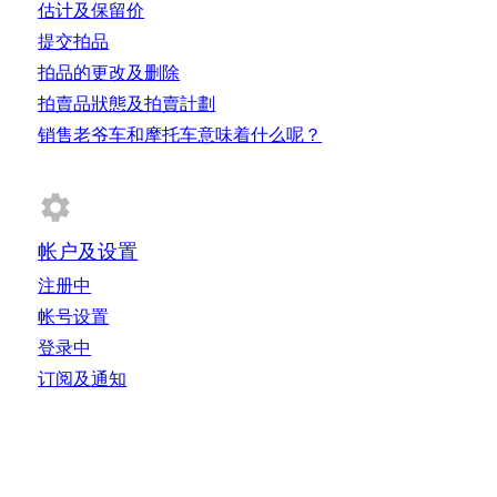
估计及保留价
和买家共同寻找解决方案。 了解更多关于可能导致付款延迟
团队的可用性 请注意，我们不提供直接的支持电子邮件地
的问题。
址。通过帮助中心或您的订单页面联系我们，确保您的请求被
提交拍品
正确接收和处理。 我们提供以下语言的内部支持： 电子邮件
拍品的更改及删除
和在线聊天：英语、西班牙语、意大利语、法语、荷兰语、德
语、中文、葡萄牙语、波兰语 电话：英语、西班牙语、意大
拍賣品狀態及拍賣計劃
利语、法语、荷兰语、德语 纠纷解决 我们根据政策、最佳
销售老爷车和摩托车意味着什么呢？
实践以及信任与安全团队的专家指导，公正地审查案件。 可
能的解决方案包括： 部分或全额退款 订单取消 账户暂停或限
制 执法部门介入（假冒、欺诈等） 虽然我们首先通过内部流
程处理事务，但我们也尊重用户在不满意时寻求经批准的外部
纠纷解决机制的权利。请参阅荷兰消费者和市场管理局网站，
了解已批准的纠纷解决机制。
帐户及设置
注册中
帐号设置
登录中
订阅及通知