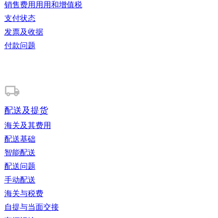
销售费用用用和增值税
提交到您的双元制系统。在ZSVR的Lucid报告注册中输入双
元制系统的名称和步骤1中许可的包装数量。那么作为职业卖
支付状态
家，我现在是否需要获得LUCID包装注册号？是的，自2022
发票及收据
年7月1日起， 任何以注册公司或公司名义开展业务的卖家 ，
如果您的业务销售运送往德国，无论您的企业是在德国还是在
付款问题
德国境外，您都必须在LUCID包装注册上登记注册。无论您使
用哪一家运输公司，将都是如此。注册是免费的。LUCID包装
法注册号号码将由LUCID包装注册提供，其联系详情可在此)
找到。我需要帮助来注册及遵守。我可以与谁获得联系？许多
服务提供商可以协助您进行合规性和注册，以下是服务提供商
中的几家：Noventiz (联系方法可在此)找到。Lizenzero (联系
方法可在此)找到。参阅此链接已找到与各个步骤相关的更多
配送及提货
信息。请注意，无论运往德国的物品数量是多少，注册义务都
将适用。进一步的义务将由数量而定。 我的注册号是公开的
海关及其费用
吗？是的，德国包装注册中心是一个公开的注册（其详情请参
阅 此处) 如果我不向LUCID注册，那将会怎样呢？不遵守规定
配送基础
的卖家可能会被处以书面警告信或罚款（最高20万欧元和禁
智能配送
止销售）。注册是免费的，每一个被视为包装“制造商”的实体
（包括国内和国际的Catawiki卖家）都必须单独注册。访问
配送问题
LUCID 以获取有关资格和注册的更多信息。如何检查我是否
手动配送
遵守了《德国包装法》？新的合规程序可能很复杂。我们建议
您访问 中央包装登记处网站 以获取更多信息和资源。您可以
海关与税费
直接将与《包装法》相关的书面请求发送至
自提与当面交接
anfrage@verpackungsregister.org的邮箱。请考虑与您的法律
专家联系，询问有关这些要求如何与您相关以及如何遵守的问