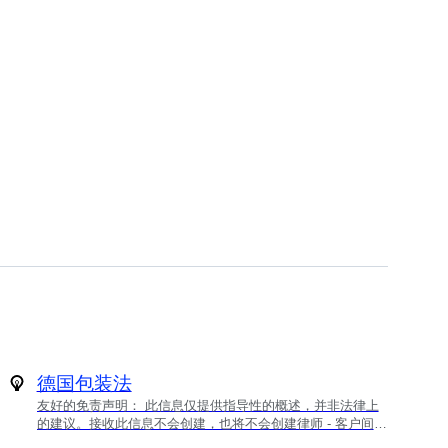
德国包装法
友好的免责声明： 此信息仅提供指导性的概述，并非法律上
的建议。接收此信息不会创建，也将不会创建律师 - 客户间的
关系。其撰稿人，Catawiki B.V.对使用这些材料可能引起或与