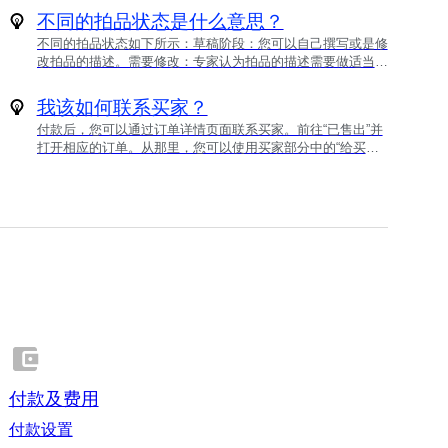
之相关的任何和所有损失，损害或诉讼原因将不承担任何责
不同的拍品状态是什么意思？
任。请咨询您所在地区的持照律师以获得法律方面的援助。当
不同的拍品状态如下所示：草稿阶段：您可以自己撰写或是修
您向德国买家出售包装的物品时，您必须遵守《德国包装法》
改拍品的描述。需要修改：专家认为拍品的描述需要做适当的
（Verpackungsgesetz 或 VerpackG）的要求。这适用于所有
修改，以便您的拍品能够正确被审查。未被批准：专家审核了
将物品运送至带有德国送货地址的消费者的职业卖家。自
您的拍品并决定该拍品不适合拍卖。已提交：该拍品已提交给​​
2022年7月1日起，Catawiki在法律上有义务确认我们的职业卖
我该如何联系买家？
我们的一位专家审查。审核中：我们的一位专家正在审核委托
家符合这些要求。背景2019年1月1日起，德国VerpackG（包
付款后，您可以通过订单详情页面联系买家。前往“已售出”并
的拍品。在此阶段，我们的专家将审查拍品并根据拍品的是否
装法）开始生效，对在德国向买家出售物品的职业卖家施加了
打开相应的订单。从那里，您可以使用买家部分中的“给买家
适合拍卖决定接受或是拒绝拍品。重新提交：专家就您拍品的
某些要求。《包装法》提倡包装材料（如纸板箱、胶带和气泡
发送消息”链接开始对话。 我们建议您使用买家的母语与他
描述向您发送了反馈，您对描述已做了修改。您现在重新提交
膜）的回收和再利用。最近对《包装法》的更新包括影响到
们联系。如果不可能的话，那么我们建议您用英语沟通或使用
拍品要求专家再次审查。已批准：专家批准拍品进入拍卖。已
Catawiki等在线市场以及一些Catawiki卖家的新要求。新规定
在线翻译来协助您。 发送消息时请注意以下几点：应该做
批准的拍品将会尽快被列入拍卖。已计划：您的拍品已被安排
将于2022年7月1日生效。由于这些更新可能会影响到向德国
的：使用友好和礼貌的语气。相互保持联系以完成订单并快速
在拍卖上。所示的日期为拍卖结束日期。希望理解的是，拍品
买家出售物品的任何人士，因此我们在本文中概述了新要求和
回复客户服务问题。不应该做的：不要使用任何侮辱性、攻击
被列入拍卖并不能保证拍品在拍卖上能够成交。已被拍卖：您
需要采取的重要步骤。《德国包装法》将对谁适用并在什么情
性、歧视性或其他不当语言。请勿在消息中包含他人的任何个
的拍品已被拍卖，但中标者尚未支付拍品。已到款：买家已支
形适用？《德国包装法》将影响到国内和国际的职业卖家，出
人信息（例如姓名、地址或电话号码）。请勿使用消息中心发
付拍品。已支付：您售出的拍品已被支付。未售出：您的拍品
售的物品最终将归属于德国的私人消费者所有。请在此链接中
送营销和促销材料或在Catawiki之外购买或出售；这是违反我
在拍卖上委托拍卖，但没有收到中标出价。这有可能是因为保
参阅更多相关的详细信息和说明 。德国的卖家只有在未通过
们的使用条款的行为。
留价未及或是无竞买人给此拍品出价。已取消：您的拍品在拍
双元制系统合作伙伴购买包装时，才需遵守此义务。特殊规则
卖上成交，但销售被取消。
也可能适用于可重复使用的包装，如果包装在激励/存款制度
下被退还和重复使用的情形。虽然任何其他规则都可能增加其
复杂性，但根据《包装法》，职业卖家需要遵循三个主要步
骤：为您的包装数量向双元制系统申请许可（又名“系统参
付款及费用
与”）。在中央机构“Zentrale Stelle Verpackungsregister”
（ZSVR）提供的"LUCID" register 上登记注册。注册后，您
付款设置
将收到您个人的Lucid注册号（即，包装EPR号）。将此号码