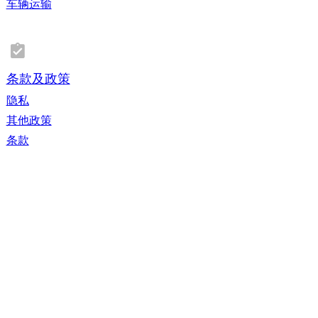
车辆运输
题。虽然Catawiki无法提供建议，但在德国和其他欧洲国家，
也可能有专门协助小企业完成这一过程的供应商。注册很难
吗？在LUCID注册既简单又是免费的。注册完全是电子化过
程，您可以使用电脑或平板电脑或支持网络的手机执行。注册
过程的简要说明可以在下面找到。在此网站上
www.verpackungsregister.org您可以找到就有关注册时可能遇
条款及政策
到的问题的Q&A。这是一个基于询问的逐一步骤过程。如需
隐私
注册，必须完成两个步骤：请求访问LUCID的数据输入注册数
据如需访问，请前往https://www.verpackungsregister.org，
其他政策
在此您会在LUCID注册上找到用于注册的按钮 。在此，输入
您要注册的公司的名称，一旦提交此数据后，您将收到一封包
条款
含链接的激活电子邮件。Catawiki根据德国包装法有什么要
求？根据2022年7月1日生效的《包装法》，包括Catawiki在内
的在线市场必须验证卖家是否持有有效的LUCID注册号，并且
（如果适用）是否参与双元制系统，然后才能向德国市场进行
任何商品交易。请在您的卖家资料的德国LUCID号码字段中输
入您的LUCID ID号码。我们将定期检查未来的合规性。