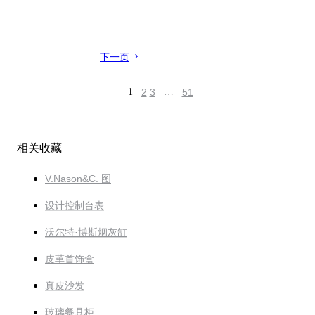
下一页
1
2
3
…
51
相关收藏
V.Nason&C. 图
设计控制台表
沃尔特·博斯烟灰缸
皮革首饰盒
真皮沙发
玻璃餐具柜