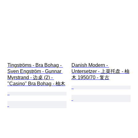
Tingströms - Bra Bohag - 
Danish Modern - 
Sven Engström - Gunnar 
Untersetzer - 上菜托盘 - 柚
Myrstrand - 边桌 (2) - 
木 1950/70 - 复古
"Casino" Bra Bohag - 柚木