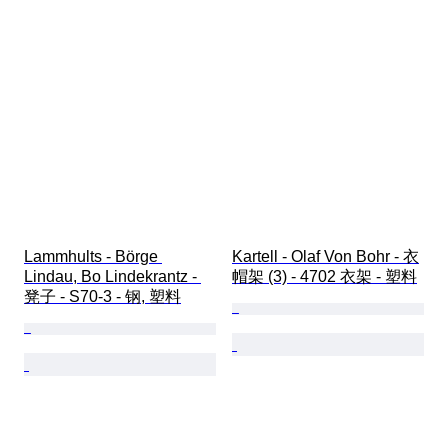
Lammhults - Börge 
Kartell - Olaf Von Bohr - 衣
Lindau, Bo Lindekrantz - 
帽架 (3) - 4702 衣架 - 塑料
凳子 - S70-3 - 钢, 塑料