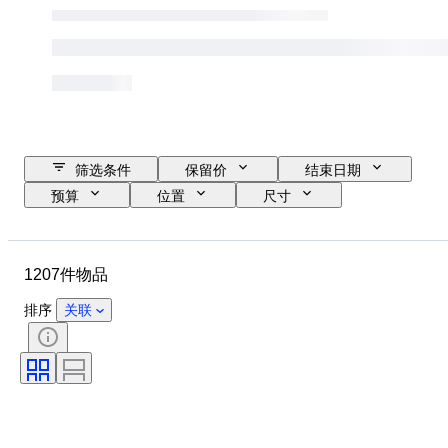
筛选条件
保留价
结束日期
预算
位置
尺寸
尺寸
品牌
物品
原产国
材质
性别
1207件物品
状态
其他
时期
课题
款式
签名
排序
关联
版
颜色
表芯
出售者
艺术家
电力储备
报时
时代
创作者
型号