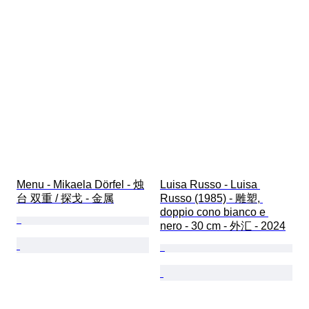
Menu - Mikaela Dörfel - 烛
Luisa Russo - Luisa 
台 双重 / 探戈 - 金属
Russo (1985) - 雕塑, 
doppio cono bianco e 
nero - 30 cm - 外汇 - 2024