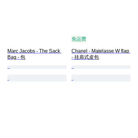
免运费
Marc Jacobs - The Sack 
Chanel - Matelasse W flap 
Bag - 包
- 挂肩式皮包