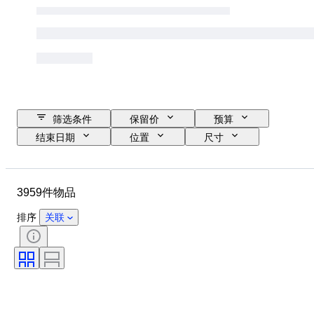
筛选条件
保留价
预算
结束日期
位置
尺寸
品牌
服装尺码
物品
原产国
材质
性别
3959件物品
状态
证明
颜色
带配件
花样
时代
排序
关联
物品尺寸
型号
鞋尺码