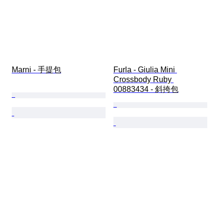
Marni - 手提包
Furla - Giulia Mini 
Crossbody Ruby 
00883434 - 斜挎包