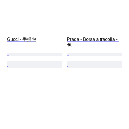
Gucci - 手提包
Prada - Borsa a tracolla - 
包