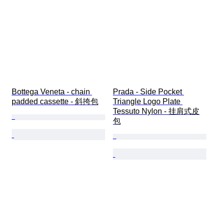
Bottega Veneta - chain 
Prada - Side Pocket 
padded cassette - 斜挎包
Triangle Logo Plate 
Tessuto Nylon - 挂肩式皮
包