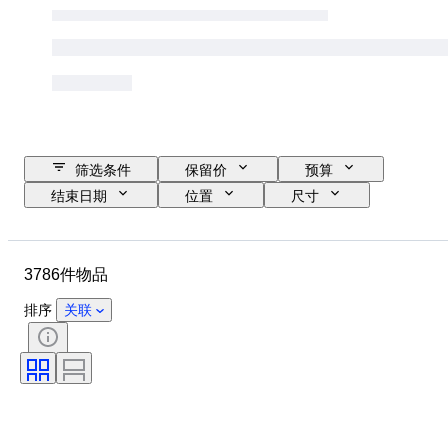
筛选条件
保留价
预算
结束日期
位置
尺寸
品牌
服装尺码
物品
原产国
材质
性别
3786件物品
状态
证明
颜色
带配件
花样
时代
排序
关联
物品尺寸
型号
鞋尺码