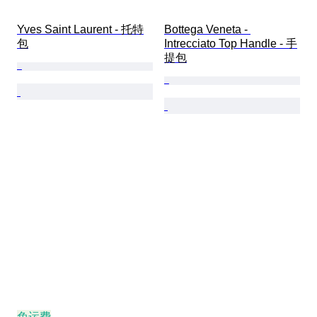
Yves Saint Laurent - 托特
Bottega Veneta - 
包
Intrecciato Top Handle - 手
提包
免运费