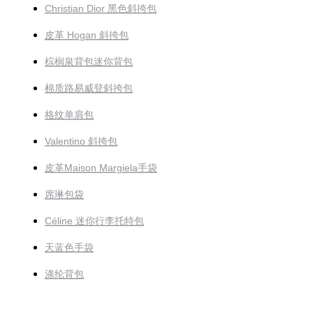
Christian Dior 黑色斜挎包
皮革 Hogan 斜挎包
棕榈泉背包迷你背包
棉质路易威登斜挎包
格纹单肩包
Valentino 斜挎包
皮革Maison Margiela手袋
席琳包袋
Céline 迷你行李托特包
天蓝色手袋
涤纶背包