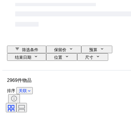
筛选条件
保留价
预算
结束日期
位置
尺寸
品牌
服装尺码
物品
原产国
材质
性别
2969件物品
状态
证明
颜色
带配件
花样
时代
排序
关联
物品尺寸
型号
鞋尺码