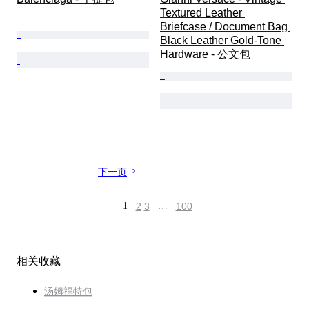
Textured Leather 
Briefcase / Document Bag 
Black Leather Gold-Tone 
Hardware - 公文包
下一页
1
2
3
…
100
相关收藏
汤姆福特包