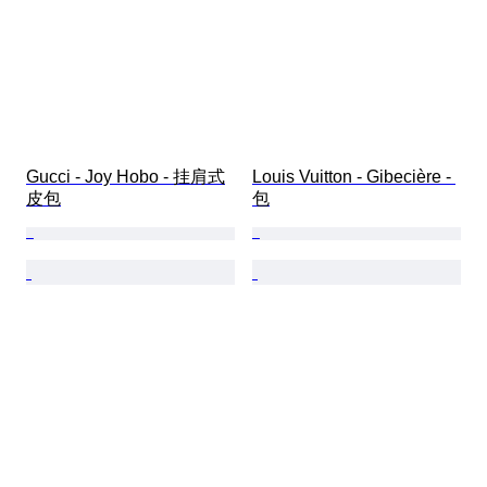
Gucci - Joy Hobo - 挂肩式
Louis Vuitton - Gibecière - 
皮包
包