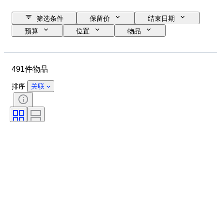
筛选条件
保留价
结束日期
预算
位置
物品
原产国
状态
证明
课题
货币
时代
491件物品
排序
关联