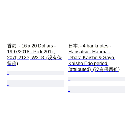
香港. - 16 x 20 Dollars - 
日本. - 4 banknotes - 
1997/2018 - Pick 201c, 
Hansatsu - Harima - 
207f, 212e, W218  (没有保
Iehara Kaisho & Sayo 
留价)
Kaisho Edo period 
(attributed)  (没有保留价)