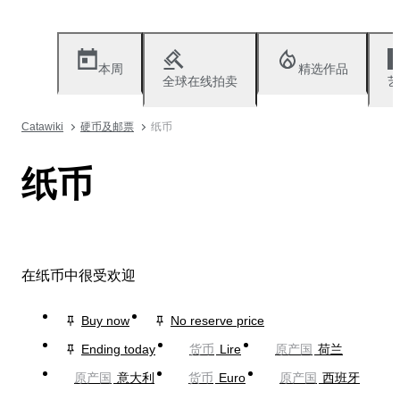
本周
精选作品
全球在线拍卖
艺
Catawiki
硬币及邮票
纸币
纸币
在纸币中很受欢迎
Buy now
No reserve price
Ending today
货币
Lire
原产国
荷兰
原产国
意大利
货币
Euro
原产国
西班牙