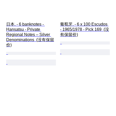
日本. - 6 banknotes - 
葡萄牙. - 6 x 100 Escudos 
Hansatsu - Private 
- 1965/1978 - Pick 169  (没
Regional Notes – Silver 
有保留价)
Denominations  (没有保留
价)