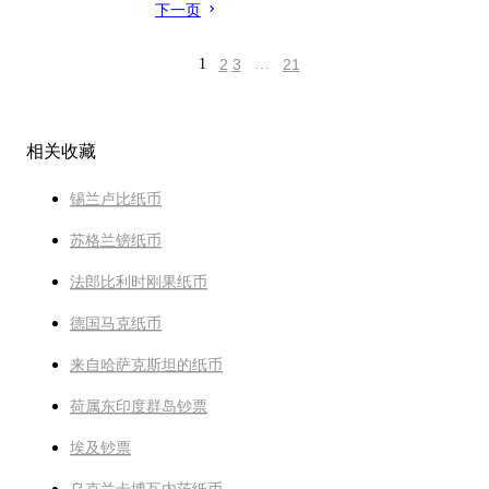
下一页
1
2
3
…
21
相关收藏
锡兰卢比纸币
苏格兰镑纸币
法郎比利时刚果纸币
德国马克纸币
来自哈萨克斯坦的纸币
荷属东印度群岛钞票
埃及钞票