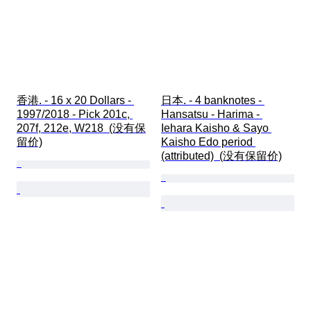
香港. - 16 x 20 Dollars - 
日本. - 4 banknotes - 
1997/2018 - Pick 201c, 
Hansatsu - Harima - 
207f, 212e, W218  (没有保
Iehara Kaisho & Sayo 
留价)
Kaisho Edo period 
(attributed)  (没有保留价)