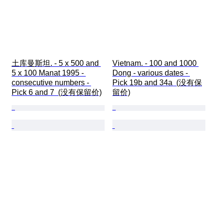
土库曼斯坦. - 5 x 500 and 
Vietnam. - 100 and 1000 
5 x 100 Manat 1995 - 
Dong - various dates - 
consecutive numbers - 
Pick 19b and 34a  (没有保
Pick 6 and 7  (没有保留价)
留价)