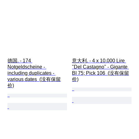
德国. - 174 
意大利. - 4 x 10.000 Lire 
Notgeldscheine - 
"Del Castagno" - Gigante 
including duplicates - 
BI 75; Pick 106  (没有保留
various dates  (没有保留
价)
价)