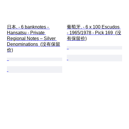
日本. - 6 banknotes - 
葡萄牙. - 6 x 100 Escudos 
Hansatsu - Private 
- 1965/1978 - Pick 169  (没
Regional Notes – Silver 
有保留价)
Denominations  (没有保留
价)