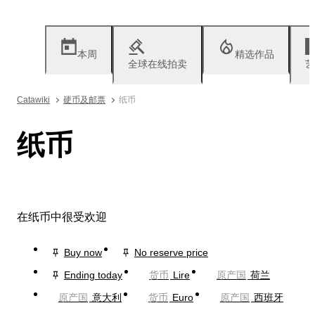
本周
精选作品
全球在线拍卖
艺
Catawiki
硬币及邮票
纸币
纸币
在纸币中很受欢迎
Buy now
No reserve price
Ending today
货币
Lire
原产国
荷兰
原产国
意大利
货币
Euro
原产国
西班牙