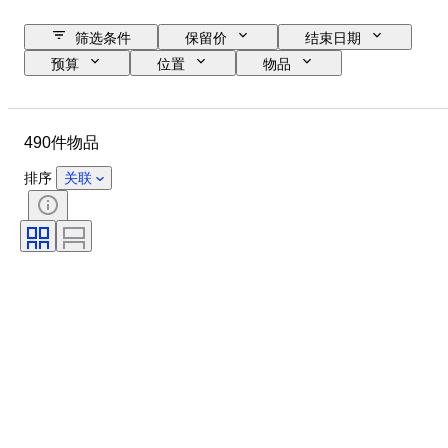
筛选条件
保留价
结束日期
预算
位置
物品
原产国
状态
证明
课题
货币
时代
490件物品
排序
关联