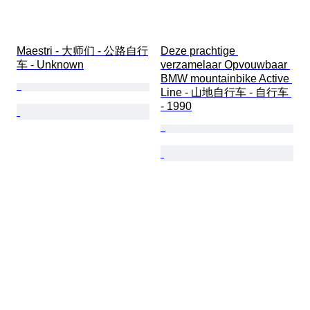
Maestri - 大师们 - 公路自行
Deze prachtige 
车 - Unknown
verzamelaar Opvouwbaar 
BMW mountainbike Active 
Line - 山地自行车 - 自行车 
- 1990