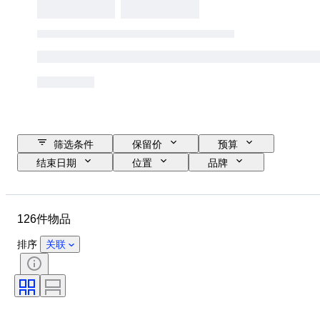
筛选条件
保留价
预算
结束日期
位置
品牌
物品
原产国
材质
性别
状态
其他
126件物品
时期
款式
颜色
原创作品／复制品
时代
排序
关联
体育赛事
运动
Size
运动纪念品类型
测量尺寸
鞋尺码