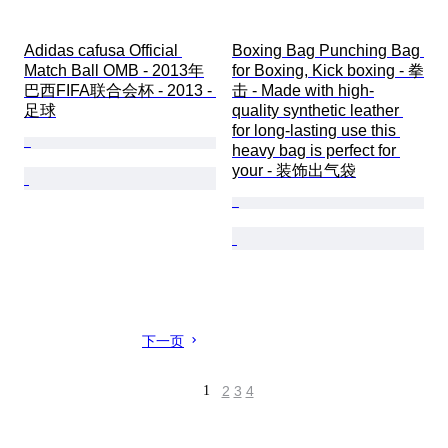
Adidas cafusa Official 
Boxing Bag Punching Bag 
Match Ball OMB - 2013年
for Boxing, Kick boxing - 拳
巴西FIFA联合会杯 - 2013 - 
击 - Made with high-
足球
quality synthetic leather 
for long-lasting use this 
heavy bag is perfect for 
your - 装饰出气袋
下一页
1
2
3
4