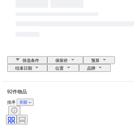
筛选条件
保留价
预算
结束日期
位置
品牌
物品
原产国
材质
性别
状态
其他
92件物品
时期
款式
颜色
原创作品／复制品
时代
排序
关联
体育赛事
运动
Size
运动纪念品类型
测量尺寸
鞋尺码