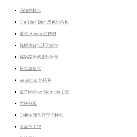
汤姆福特包
Christian Dior 黑色斜挎包
皮革 Hogan 斜挎包
棕榈泉背包迷你背包
棉质路易威登斜挎包
格纹单肩包
Valentino 斜挎包
皮革Maison Margiela手袋
席琳包袋
Céline 迷你行李托特包
天蓝色手袋