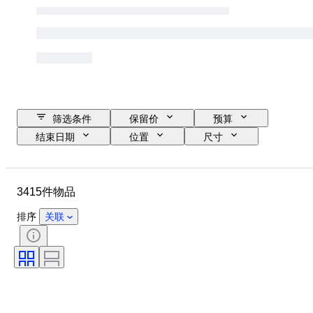
筛选条件
保留价
预算
结束日期
位置
尺寸
品牌
服装尺码
物品
原产国
材质
性别
3415件物品
状态
证明
颜色
带配件
花样
时代
排序
关联
物品尺寸
型号
鞋尺码