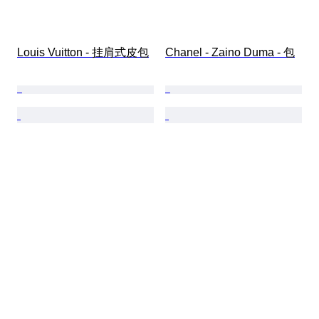
Louis Vuitton - 挂肩式皮包
Chanel - Zaino Duma - 包