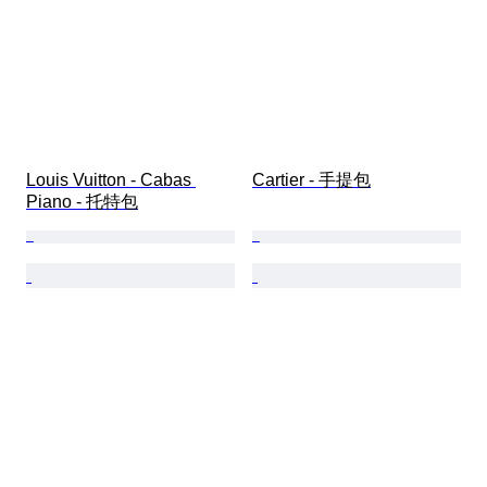
Louis Vuitton - Cabas 
Cartier - 手提包
Piano - 托特包