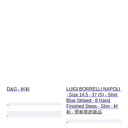
D&G - 衬衫
LUIGI BORRELLI NAPOLI 
- Size 14.5 - 37 (S) - Shirt 
Blue Striped - 8 Hand 
Finished Steps - Slim - 衬
衫 - 带标签的新品