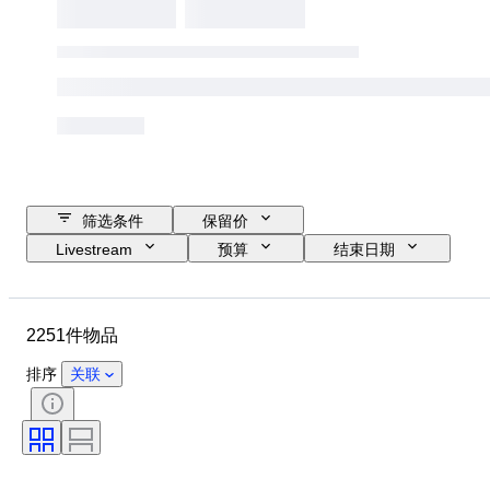
筛选条件
保留价
Livestream
预算
结束日期
位置
品牌
物品
原产国
材质
性别
2251件物品
状态
时期
款式
颜色
服装尺码
物品尺寸
排序
关联
时代
花样
衬衫领口尺寸
带配件
鞋尺码