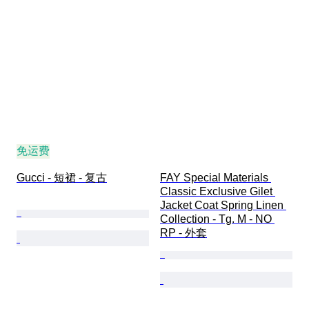
免运费
Gucci - 短裙 - 复古
FAY Special Materials 
Classic Exclusive Gilet 
Jacket Coat Spring Linen 
Collection - Tg. M - NO 
RP - 外套