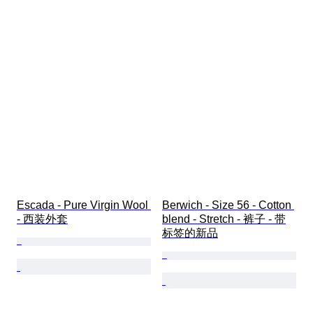
Escada - Pure Virgin Wool 
Berwich - Size 56 - Cotton 
- 西装外套
blend - Stretch - 裤子 - 带
标签的新品