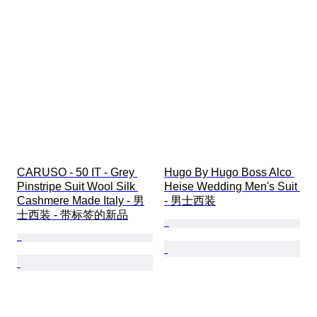
CARUSO - 50 IT - Grey 
Hugo By Hugo Boss Alco 
Pinstripe Suit Wool Silk 
Heise Wedding Men's Suit 
Cashmere Made Italy - 男
- 男士西装
士西装 - 带标签的新品