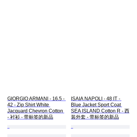
GIORGIO ARMANI - 16.5 - 
ISAIA NAPOLI - 48 IT - 
42 - Zip Shirt White 
Blue Jacket Sport Coat 
Jacquard Chevron Cotton 
SEA ISLAND Cotton R - 西
- 衬衫 - 带标签的新品
装外套 - 带标签的新品