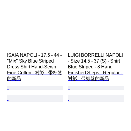
ISAIA NAPOLI - 17.5 - 44 - 
LUIGI BORRELLI NAPOLI 
"Mix" Sky Blue Striped 
- Size 14.5 - 37 (S) - Shirt 
Dress Shirt Hand-Sewn 
Blue Striped - 8 Hand 
Fine Cotton - 衬衫 - 带标签
Finished Steps - Regular - 
的新品
衬衫 - 带标签的新品