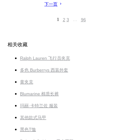
下一页
1
2
3
…
96
相关收藏
Ralph Lauren 飞行员夹克
多色 Burberrys 西装外套
黄夹克
Blumarine 棉质长裤
玛丽·卡特兰佐 服装
其他款式马甲
黑色T恤