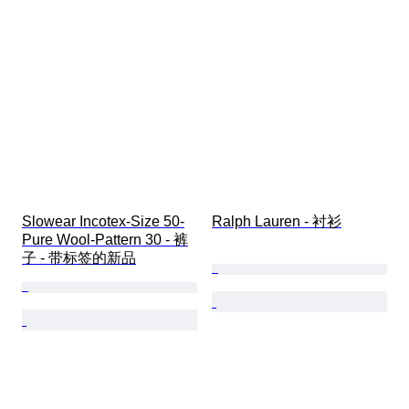
Slowear Incotex-Size 50-
Ralph Lauren - 衬衫
Pure Wool-Pattern 30 - 裤
子 - 带标签的新品