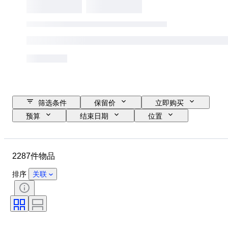
筛选条件
保留价
立即购买
预算
结束日期
位置
品牌
物品
原产国
材质
性别
状态
2287件物品
时期
款式
颜色
服装尺码
物品尺寸
时代
排序
关联
花样
衬衫领口尺寸
带配件
鞋尺码