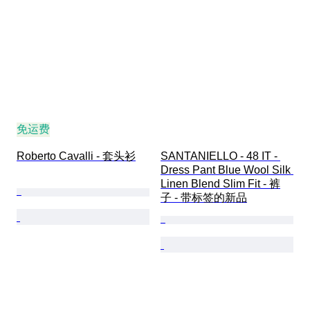
免运费
Roberto Cavalli - 套头衫
SANTANIELLO - 48 IT - 
Dress Pant Blue Wool Silk 
Linen Blend Slim Fit - 裤
子 - 带标签的新品