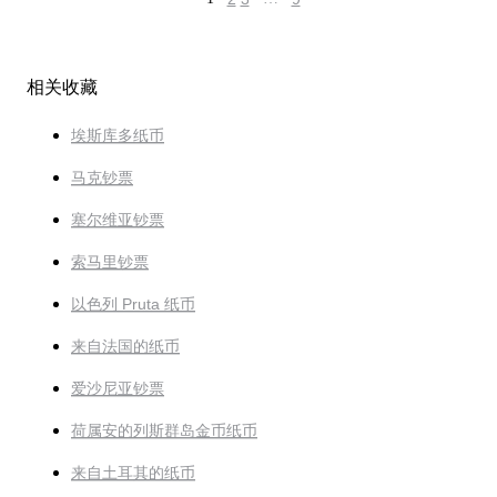
相关收藏
埃斯库多纸币
马克钞票
塞尔维亚钞票
索马里钞票
以色列 Pruta 纸币
来自法国的纸币
爱沙尼亚钞票
荷属安的列斯群岛金币纸币
来自土耳其的纸币