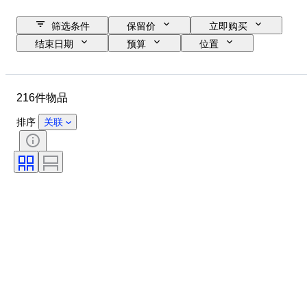
筛选条件
保留价
立即购买
结束日期
预算
位置
物品
原产国
状态
证明
课题
货币
216件物品
时代
排序
关联