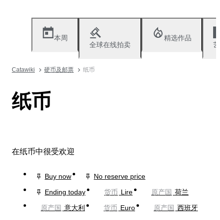
本周
精选作品
全球在线拍卖
艺
Catawiki
硬币及邮票
纸币
纸币
在纸币中很受欢迎
Buy now
No reserve price
Ending today
货币
Lire
原产国
荷兰
原产国
意大利
货币
Euro
原产国
西班牙