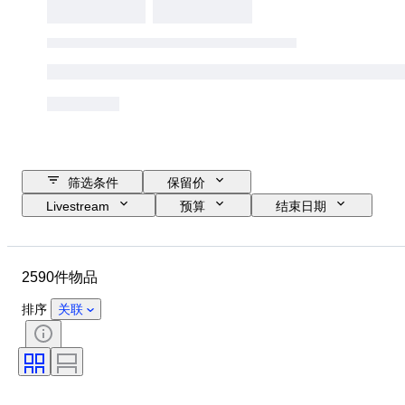
筛选条件
保留价
Livestream
预算
结束日期
位置
品牌
物品
原产国
材质
性别
2590件物品
状态
时期
款式
颜色
服装尺码
物品尺寸
排序
关联
时代
花样
衬衫领口尺寸
带配件
鞋尺码