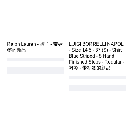
Ralph Lauren - 裤子 - 带标
LUIGI BORRELLI NAPOLI 
签的新品
- Size 14.5 - 37 (S) - Shirt 
Blue Striped - 8 Hand 
Finished Steps - Regular - 
衬衫 - 带标签的新品