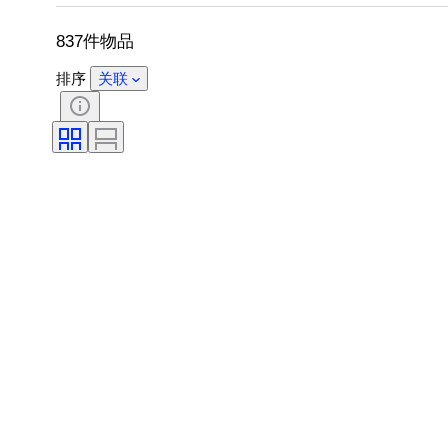
表芯
出售者
艺术家
837件物品
排序
关联