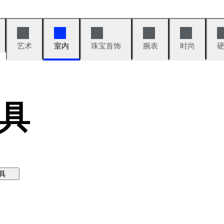
艺术
室内
珠宝首饰
腕表
时尚
具
具