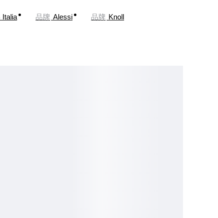
Italia
品牌
Alessi
品牌
Knoll