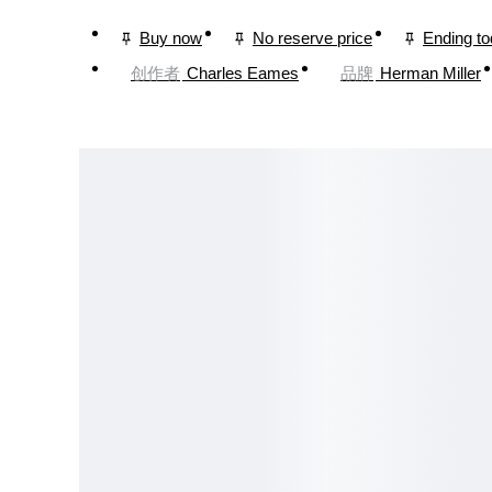
Buy now
No reserve price
Ending t
创作者
Charles Eames
品牌
Herman Miller