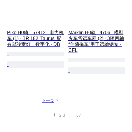
Piko H0轨 - 57412 - 电力机
Märklin H0轨 - 4706 - 模型
车 (1) - BR 182 'Taurus' 配
火车货运车厢 (2) - 3辆四轴
有驾驶室灯，数字化 - DB
“伸缩拖车”用于运输钢卷 - 
CFL
下一页
1
2
3
…
57