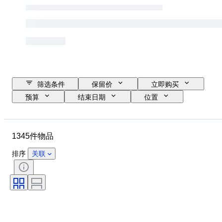
筛选条件
保留价
立即购买
预算
结束日期
位置
品牌
物品
原产国
材质
状态
其他
1345件物品
时期
颜色
比例
监控
电源
铁路公司
排序
关联
时代