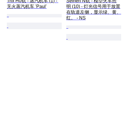
Trix H0轨 - 蒸汽机车 (1) - 
Seinen N轨 - 模型火车照
无火蒸汽机车 'Paul'
明 (10) - 灯光信号用于放置
在轨道左侧，显示绿、黄、
红。 - NS