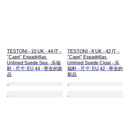
TESTONI - 10 UK - 44 IT - 
TESTONI - 8 UK - 42 IT - 
"Capri" Espadrillas 
"Capri" Espadrillas 
Unlined Suede Sea - 乐福
Unlined Suede Cigar - 乐
鞋 - 尺寸: EU 44 - 带盒的新
福鞋 - 尺寸: EU 42 - 带盒的
品
新品