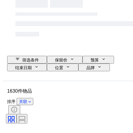
筛选条件
保留价
预算
结束日期
位置
品牌
鞋尺码
物品
原产国
材质
性别
状态
1630件物品
签名
颜色
时代
带配件
花样
型号
排序
关联