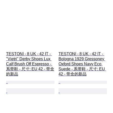
TESTONI - 8 UK - 42 IT - 
TESTONI - 8 UK - 42 IT - 
"Vietri" Derby Shoes Lux 
Bologna 1929 Gressoney 
Calf Brush Off Espresso - 
Oxford Shoes Navy Eco 
系带鞋 - 尺寸: EU 42 - 带盒
Suede - 系带鞋 - 尺寸: EU 
的新品
42 - 带盒的新品