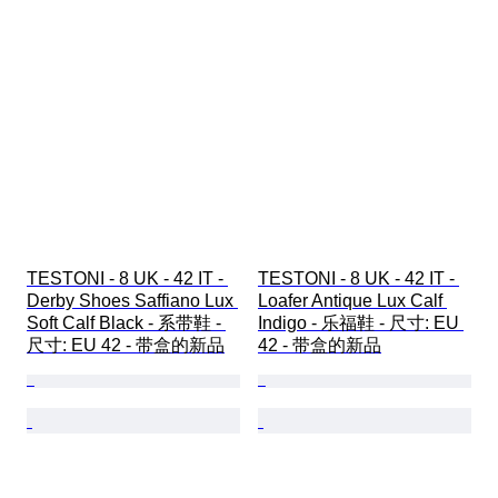
TESTONI - 8 UK - 42 IT - 
TESTONI - 8 UK - 42 IT - 
Derby Shoes Saffiano Lux 
Loafer Antique Lux Calf 
Soft Calf Black - 系带鞋 - 
Indigo - 乐福鞋 - 尺寸: EU 
尺寸: EU 42 - 带盒的新品
42 - 带盒的新品