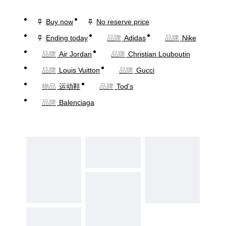
Buy now
No reserve price
Ending today
品牌
Adidas
品牌
Nike
品牌
Air Jordan
品牌
Christian Louboutin
品牌
Louis Vuitton
品牌
Gucci
物品
运动鞋
品牌
Tod's
品牌
Balenciaga