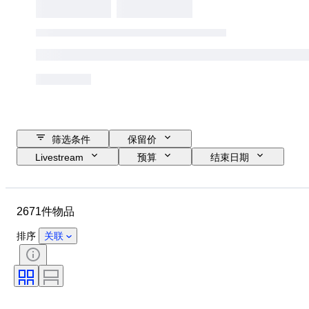
筛选条件
保留价
Livestream
预算
结束日期
位置
品牌
物品
原产国
材质
性别
2671件物品
状态
时期
款式
颜色
服装尺码
物品尺寸
排序
关联
时代
花样
衬衫领口尺寸
带配件
鞋尺码