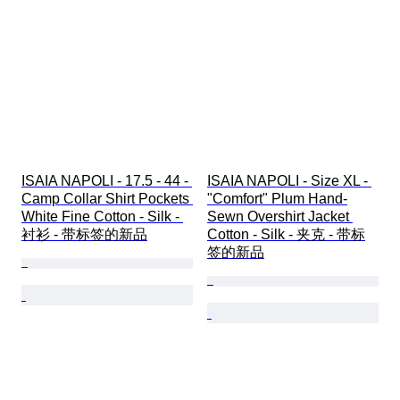
ISAIA NAPOLI - 17.5 - 44 - 
ISAIA NAPOLI - Size XL - 
Camp Collar Shirt Pockets 
"Comfort" Plum Hand-
White Fine Cotton - Silk - 
Sewn Overshirt Jacket 
衬衫 - 带标签的新品
Cotton - Silk - 夹克 - 带标
签的新品