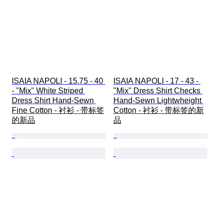
ISAIA NAPOLI - 15.75 - 40 
ISAIA NAPOLI - 17 - 43 - 
- "Mix" White Striped 
"Mix" Dress Shirt Checks 
Dress Shirt Hand-Sewn 
Hand-Sewn Lightwheight 
Fine Cotton - 衬衫 - 带标签
Cotton - 衬衫 - 带标签的新
的新品
品