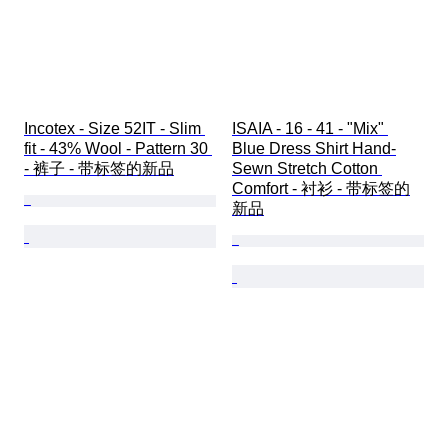
Incotex - Size 52IT - Slim 
ISAIA - 16 - 41 - "Mix" 
fit - 43% Wool - Pattern 30 
Blue Dress Shirt Hand-
- 裤子 - 带标签的新品
Sewn Stretch Cotton 
Comfort - 衬衫 - 带标签的
新品