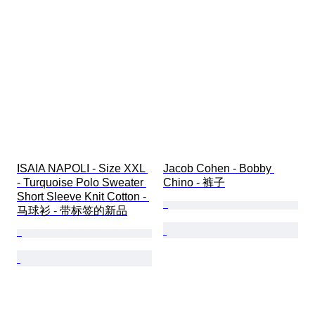
ISAIA NAPOLI - Size XXL 
Jacob Cohen - Bobby 
- Turquoise Polo Sweater 
Chino - 裤子
Short Sleeve Knit Cotton - 
马球衫 - 带标签的新品