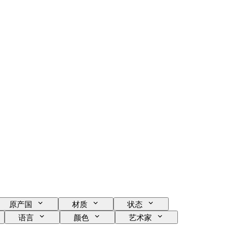
原产国
材质
状态
语言
颜色
艺术家