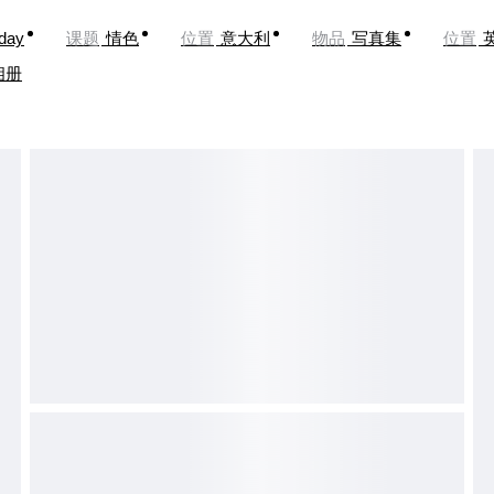
oday
课题
情色
位置
意大利
物品
写真集
位置
相册