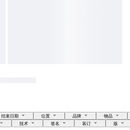
结束日期
位置
品牌
物品
技术
签名
装订
版