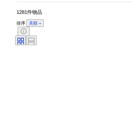
出售者
时代
原创作品／复制品
1281件物品
排序
关联