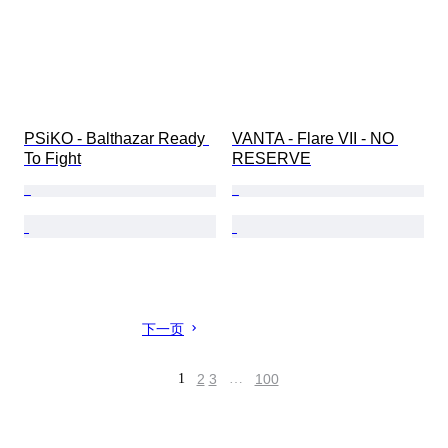
PSiKO - Balthazar Ready 
VANTA - Flare VII - NO 
To Fight
RESERVE
下一页
1
2
3
…
100