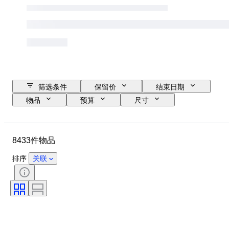
筛选条件
保留价
结束日期
物品
预算
尺寸
款式
技术
艺术家
位置
课题
时期
8433件物品
签名
颜色
出售者
版
排序
关联