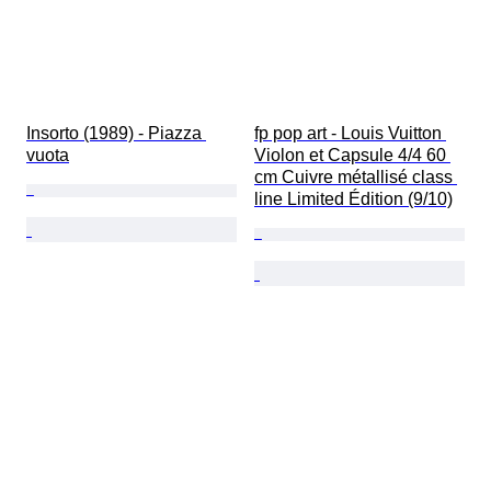
Insorto (1989) - Piazza 
fp pop art - Louis Vuitton 
vuota
Violon et Capsule 4/4 60 
cm Cuivre métallisé class 
line Limited Édition (9/10)