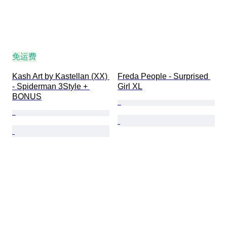
免运费
Kash Art by Kastellan (XX) 
Freda People - Surprised 
- Spiderman 3Style + 
Girl XL
BONUS