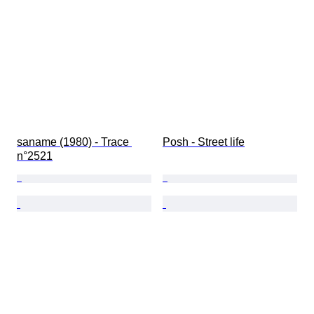
saname (1980) - Trace 
Posh - Street life
n°2521