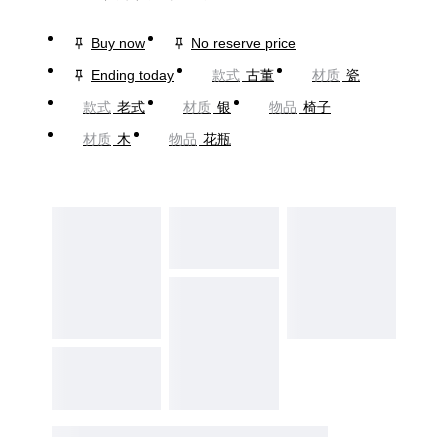
Buy now
No reserve price
Ending today
款式
古董
材质
瓷
款式
老式
材质
银
物品
椅子
材质
木
物品
花瓶