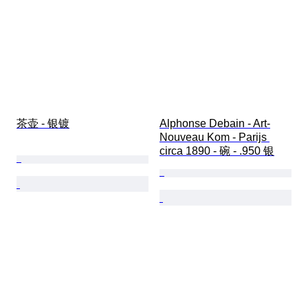
茶壶 - 银镀
Alphonse Debain - Art-
Nouveau Kom - Parijs 
circa 1890 - 碗 - .950 银