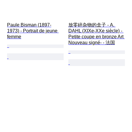
Paule Bisman (1897-
放零碎杂物的盒子 - A. 
1973) - Portrait de jeune 
DAHL (XIXe-XXe siècle) - 
femme
Petite coupe en bronze Art 
Nouveau signé- - 法国