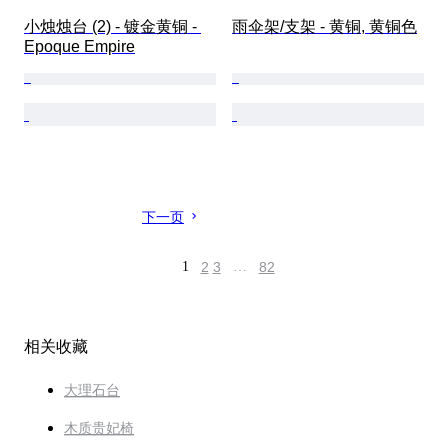
小烛烛台 (2) - 镀金黄铜 - 
雨伞架/支架 - 黄铜, 黄铜色
Epoque Empire
下一页
1
2
3
…
82
相关收藏
大理石台
木质贵妃椅