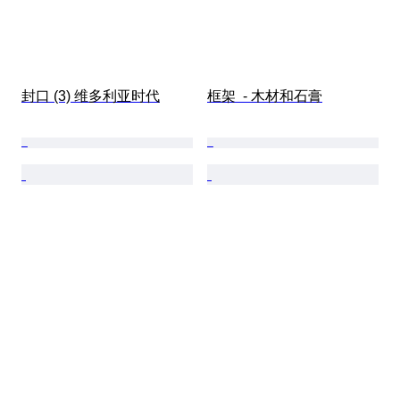
封口 (3) 维多利亚时代
框架  - 木材和石膏