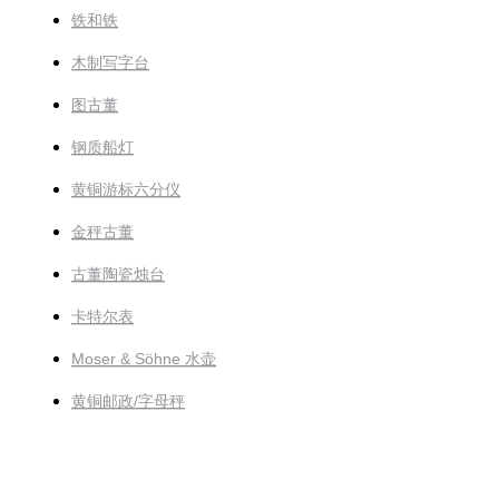
铁和铁
木制写字台
图古董
钢质船灯
黄铜游标六分仪
金秤古董
古董陶瓷烛台
卡特尔表
Moser & Söhne 水壶
黄铜邮政/字母秤