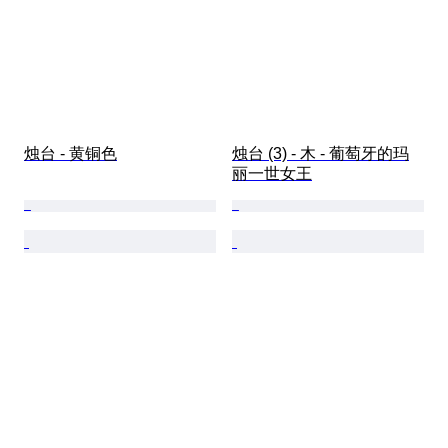
烛台 - 黄铜色
烛台 (3) - 木 - 葡萄牙的玛
丽一世女王