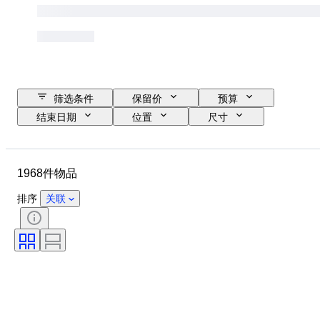
筛选条件
保留价
预算
结束日期
位置
尺寸
尺寸
品牌
物品
原产国
材质
性别
1968件物品
状态
时期
证明
课题
款式
签名
排序
关联
颜色
表芯
电力储备
报时
时钟类型
时代
表壳直径
原创作品／复制品
创作者
原产地