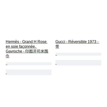
Hermès - Grand H Rose 
Gucci - Réversible 1973 - 
en soie façonnée. 
带
Gavroche - 印图开司米围
巾