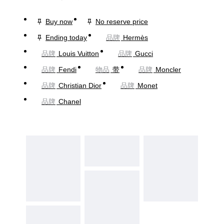
Buy now
No reserve price
Ending today
品牌
Hermès
品牌
Louis Vuitton
品牌
Gucci
品牌
Fendi
物品
带
品牌
Moncler
品牌
Christian Dior
品牌
Monet
品牌
Chanel