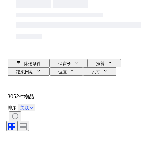
筛选条件
保留价
预算
结束日期
位置
尺寸
品牌
物品
原产国
材质
性别
状态
3052件物品
时期
宝石重量
证明
细度
款式
颜色
排序
关联
服装尺码
切割
物品尺寸
花样
带配件
钻石类型
Size
时代
创作者
型号