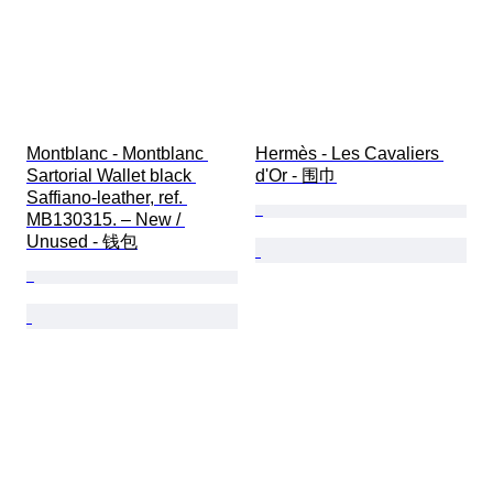
Montblanc - Montblanc 
Hermès - Les Cavaliers 
Sartorial Wallet black 
d'Or - 围巾
Saffiano-leather, ref. 
MB130315. – New / 
Unused - 钱包