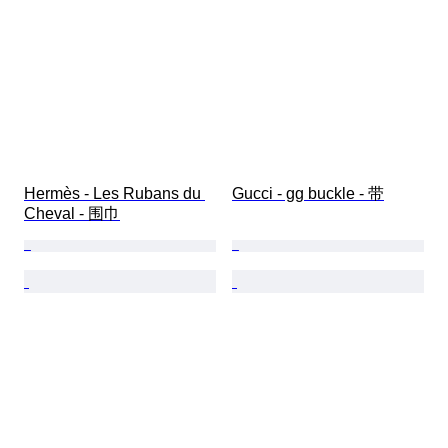
Hermès - Les Rubans du 
Gucci - gg buckle - 带
Cheval - 围巾