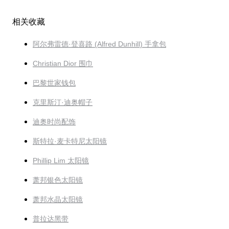
相关收藏
阿尔弗雷德·登喜路 (Alfred Dunhill) 手拿包
Christian Dior 围巾
巴黎世家钱包
克里斯汀·迪奥帽子
迪奥时尚配饰
斯特拉·麦卡特尼太阳镜
Phillip Lim 太阳镜
萧邦银色太阳镜
萧邦水晶太阳镜
普拉达黑带