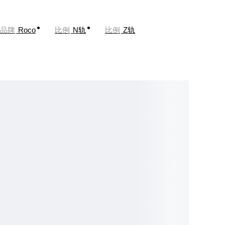
品牌
Roco
比例
N轨
比例
Z轨