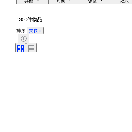
其他
时期
课题
款式
原创作品／复制品
1300件物品
排序
关联