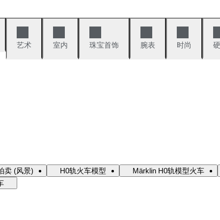
艺术
室内
珠宝首饰
腕表
时尚
卖 (风景)
H0轨火车模型
Märklin H0轨模型火车
车