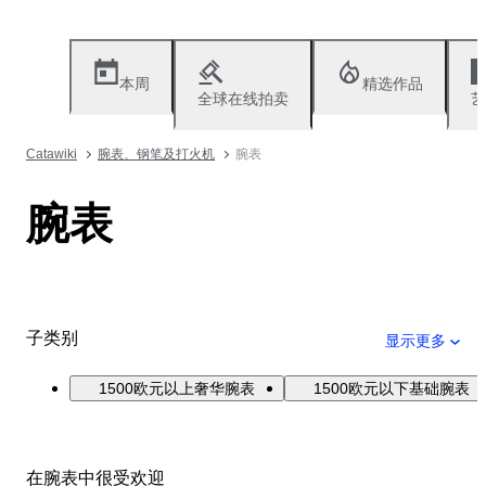
本周
精选作品
全球在线拍卖
艺
Catawiki
腕表、钢笔及打火机
腕表
腕表
子类别
显示更多
1500欧元以上奢华腕表
1500欧元以下基础腕表
在腕表中很受欢迎