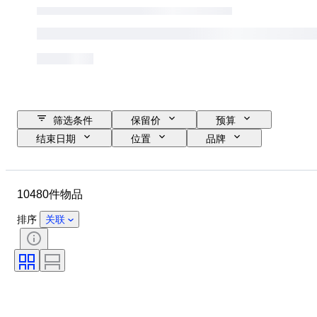
筛选条件
保留价
预算
结束日期
位置
品牌
表壳直径
表带长度
物品
原产国
材质
性别
10480件物品
状态
时期
证明
课题
版
语言
排序
关联
颜色
表芯
表带材质
时代
电力储备
报时
原创作品／复制品
汽车用品类型
型号