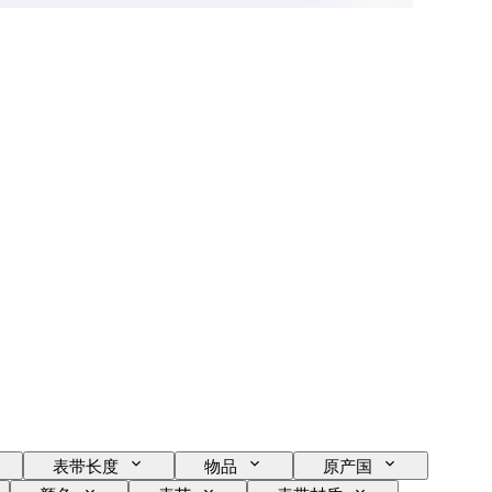
表带长度
物品
原产国