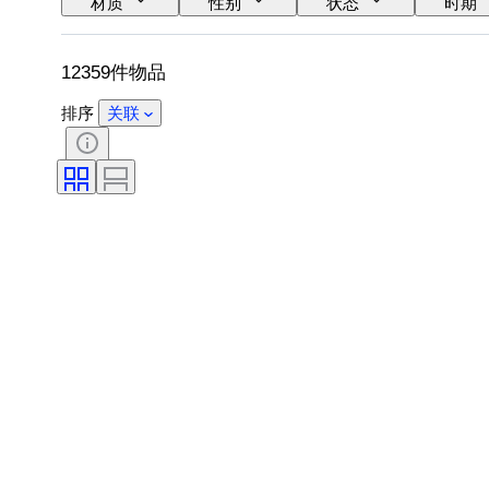
材质
性别
状态
时期
时代
电力储备
报时
12359件物品
排序
关联