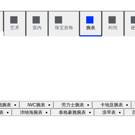
艺术
室内
珠宝首饰
腕表
时尚
础腕表
IWC腕表
劳力士腕表
卡地亚腕表
表
沛纳海腕表
泰格豪雅腕表
浪琴表