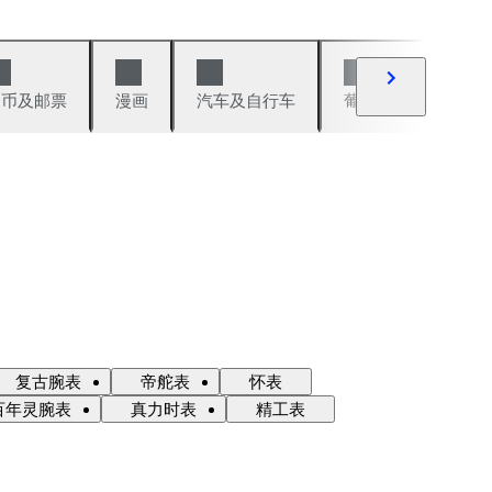
硬币及邮票
漫画
汽车及自行车
葡萄酒及烈性酒
复古腕表
帝舵表
怀表
百年灵腕表
真力时表
精工表