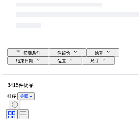
筛选条件
保留价
预算
结束日期
位置
尺寸
品牌
服装尺码
物品
原产国
材质
性别
3415件物品
状态
证明
颜色
带配件
花样
时代
排序
关联
物品尺寸
型号
鞋尺码