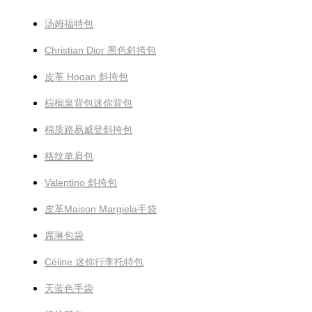
汤姆福特包
Christian Dior 黑色斜挎包
皮革 Hogan 斜挎包
棕榈泉背包迷你背包
棉质路易威登斜挎包
格纹单肩包
Valentino 斜挎包
皮革Maison Margiela手袋
席琳包袋
Céline 迷你行李托特包
天蓝色手袋