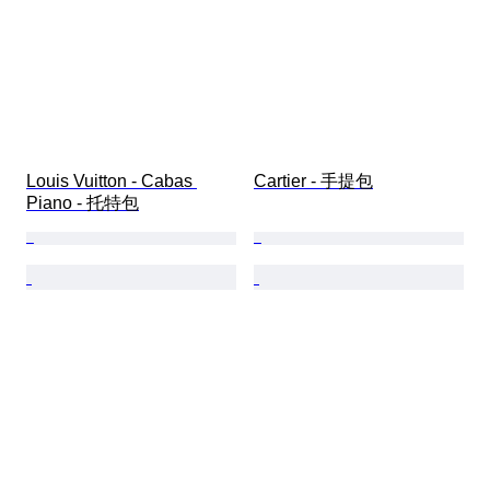
Louis Vuitton - Cabas 
Cartier - 手提包
Piano - 托特包