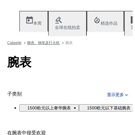
本周
精选作品
全球在线拍卖
艺
Catawiki
腕表、钢笔及打火机
腕表
腕表
子类别
显示更多
1500欧元以上奢华腕表
1500欧元以下基础腕表
在腕表中很受欢迎