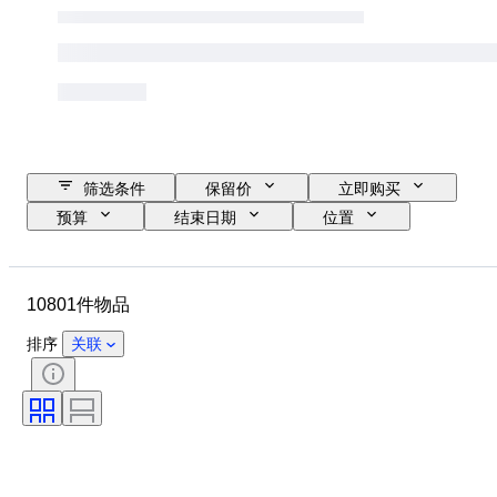
筛选条件
保留价
立即购买
预算
结束日期
位置
品牌
表壳直径
表带长度
物品
原产国
材质
10801件物品
性别
状态
其他
时期
证明
课题
排序
关联
装订
版
语言
颜色
表芯
表带材质
时代
型号