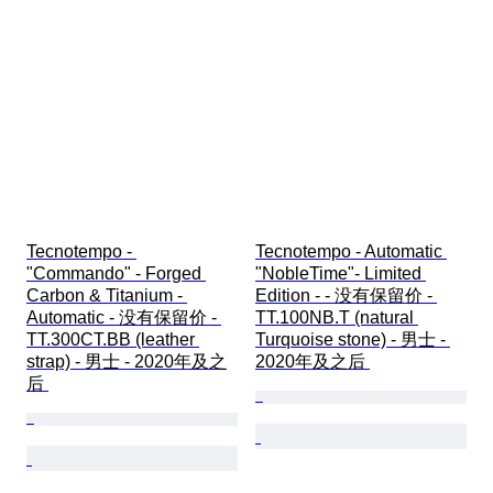
Tecnotempo - 
Tecnotempo - Automatic 
"Commando" - Forged 
"NobleTime"- Limited 
Carbon & Titanium - 
Edition - - 没有保留价 - 
Automatic - 没有保留价 - 
TT.100NB.T (natural 
TT.300CT.BB (leather 
Turquoise stone) - 男士 - 
strap) - 男士 - 2020年及之
2020年及之后 
后 