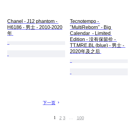
Chanel - J12 phantom - 
Tecnotempo - 
H6186 - 男士 - 2010-2020
"MultiReborn" - Big 
年 
Calendar  - Limited 
Edition - 没有保留价 - 
TT.MRE.BL (blue) - 男士 - 
2020年及之后 
下一页
1
2
3
…
100