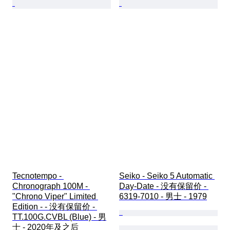
Tecnotempo - 
Seiko - Seiko 5 Automatic 
Chronograph 100M - 
Day-Date - 没有保留价 - 
"Chrono Viper" Limited 
6319-7010 - 男士 - 1979
Edition - - 没有保留价 - 
TT.100G.CVBL (Blue) - 男
士 - 2020年及之后 