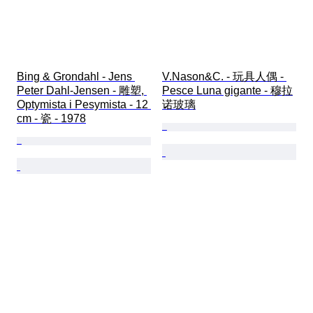
Bing & Grondahl - Jens 
V.Nason&C. - 玩具人偶 - 
Peter Dahl-Jensen - 雕塑, 
Pesce Luna gigante - 穆拉
Optymista i Pesymista - 12 
诺玻璃
cm - 瓷 - 1978