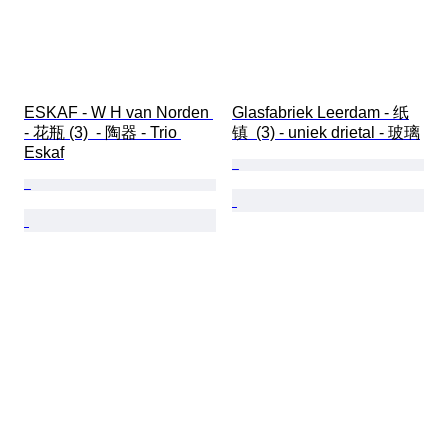
ESKAF - W H van Norden 
Glasfabriek Leerdam - 纸
- 花瓶 (3)  - 陶器 - Trio 
镇  (3) - uniek drietal - 玻璃
Eskaf