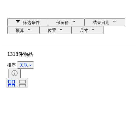
筛选条件
保留价
结束日期
预算
位置
尺寸
尺寸
品牌
物品
原产国
材质
性别
1318件物品
状态
时期
证明
细度
课题
款式
排序
关联
签名
颜色
时代
Decor
艺术家
出售者
原创作品／复制品
创作者
型号
原产地