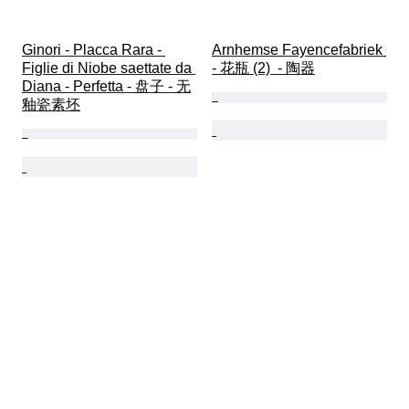
Ginori - Placca Rara - 
Arnhemse Fayencefabriek 
Figlie di Niobe saettate da 
- 花瓶 (2)  - 陶器
Diana - Perfetta - 盘子 - 无
釉瓷素坯