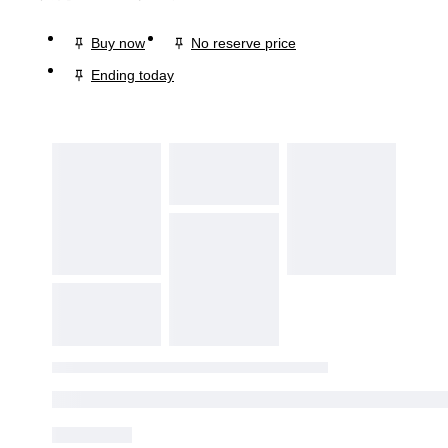
Buy now
No reserve price
Ending today