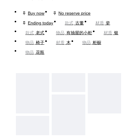
Buy now
No reserve price
Ending today
款式
古董
材质
瓷
款式
老式
物品
有抽屉的小柜
材质
银
物品
椅子
材质
木
物品
柜橱
物品
花瓶