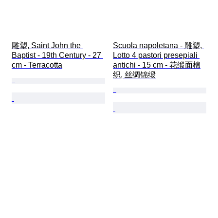
雕塑, Saint John the 
Scuola napoletana - 雕塑, 
Baptist - 19th Century - 27 
Lotto 4 pastori presepiali 
cm - Terracotta
antichi - 15 cm - 花缎面棉
织, 丝绸锦缎