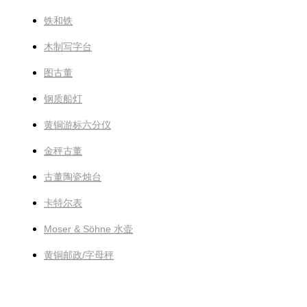
铁和铁
木制写字台
图古董
钢质船灯
黄铜游标六分仪
金秤古董
古董陶瓷烛台
卡特尔表
Moser & Söhne 水壶
黄铜邮政/字母秤