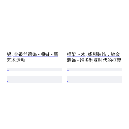
银, 金银丝镶饰 - 项链 - 新
框架  - 木, 线脚装饰，镀金
艺术运动
装饰 - 维多利亚时代的框架