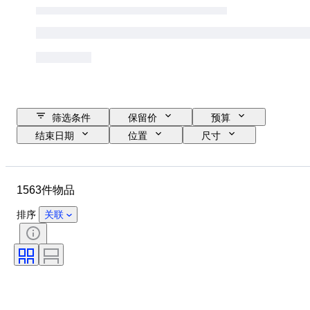
筛选条件
保留价
预算
结束日期
位置
尺寸
尺寸
品牌
物品
原产国
材质
性别
1563件物品
状态
时期
证明
课题
款式
签名
排序
关联
颜色
表芯
报时
时钟类型
电力储备
表壳直径
原创作品／复制品
时代
创作者
原产地