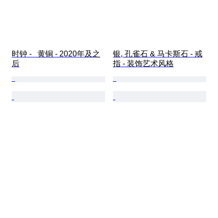
时钟 -   黄铜 - 2020年及之
银, 孔雀石 & 马卡斯石 - 戒
后
指 - 装饰艺术风格