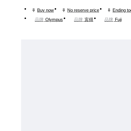
Buy now
No reserve price
Ending t
品牌
Olympus
品牌
宾得
品牌
Fuji