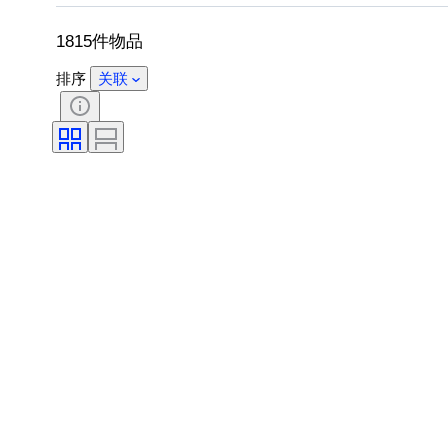
双筒望远镜类型
望远镜类型
摄
1815件物品
排序
关联