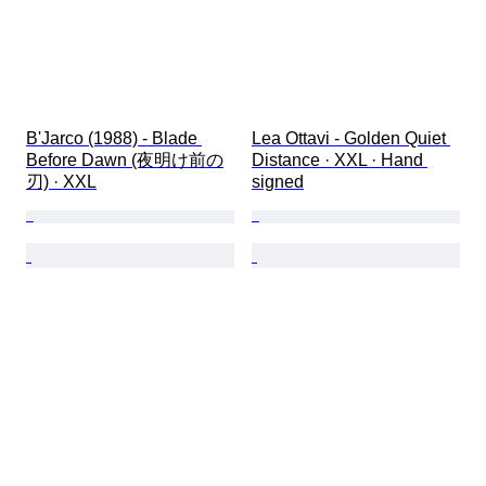
B'Jarco (1988) - Blade 
Lea Ottavi - Golden Quiet 
Before Dawn (夜明け前の
Distance · XXL · Hand 
刃) · XXL
signed