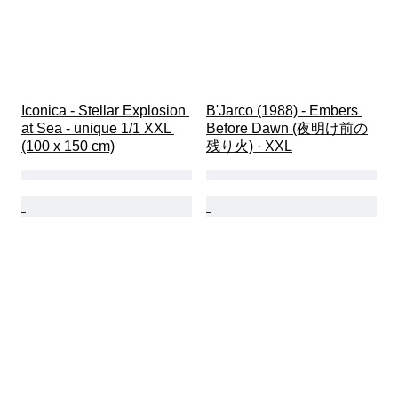
Iconica - Stellar Explosion 
B'Jarco (1988) - Embers 
at Sea - unique 1/1 XXL 
Before Dawn (夜明け前の
(100 x 150 cm)
残り火) · XXL