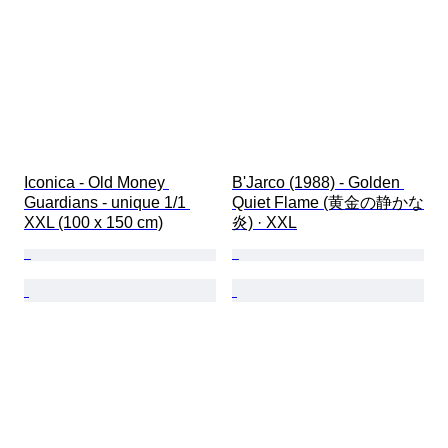
Iconica - Old Money 
B'Jarco (1988) - Golden 
Guardians - unique 1/1 
Quiet Flame (黄金の静かな
XXL (100 x 150 cm)
炎) · XXL