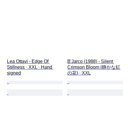
Lea Ottavi - Edge Of 
B'Jarco (1988) - Silent 
Stillness · XXL · Hand 
Crimson Bloom (静かな紅
signed
の花) · XXL