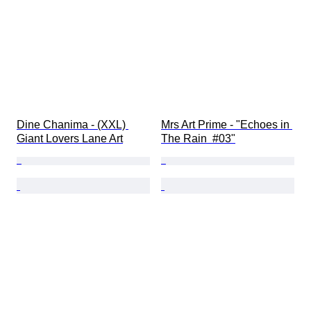
Dine Chanima - (XXL) 
Mrs Art Prime - "Echoes in 
Giant Lovers Lane Art
The Rain  #03"