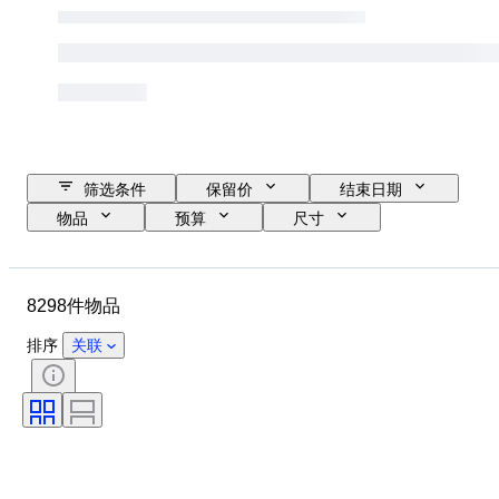
筛选条件
保留价
结束日期
物品
预算
尺寸
款式
技术
艺术家
位置
课题
时期
8298件物品
签名
颜色
出售者
版
排序
关联