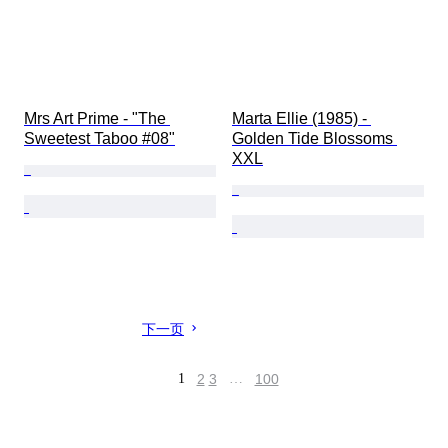
Mrs Art Prime - "The 
Marta Ellie (1985) - 
Sweetest Taboo #08"
Golden Tide Blossoms 
XXL
下一页
1
2
3
…
100