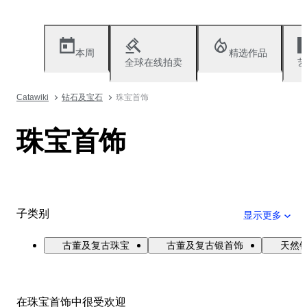
本周
精选作品
全球在线拍卖
艺
Catawiki
钻石及宝石
珠宝首饰
珠宝首饰
子类别
显示更多
古董及复古珠宝
古董及复古银首饰
天然
在珠宝首饰中很受欢迎