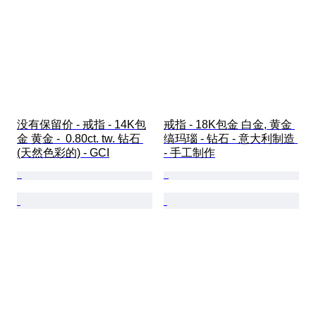
没有保留价 - 戒指 - 14K包
戒指 - 18K包金 白金, 黄金 
金 黄金 -  0.80ct. tw. 钻石 
缟玛瑙 - 钻石 - 意大利制造 
(天然色彩的) - GCI
- 手工制作