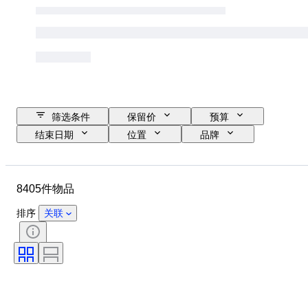
筛选条件
保留价
预算
结束日期
位置
品牌
物品
原产国
材质
性别
状态
宝石重量
8405件物品
证明
细度
款式
切割
净度
颜色等级
排序
关联
确切的颜色
物品尺寸
宝石透明度
处理
钻石类型
珍珠光泽
时代
花式色彩强度
花式色彩泛音