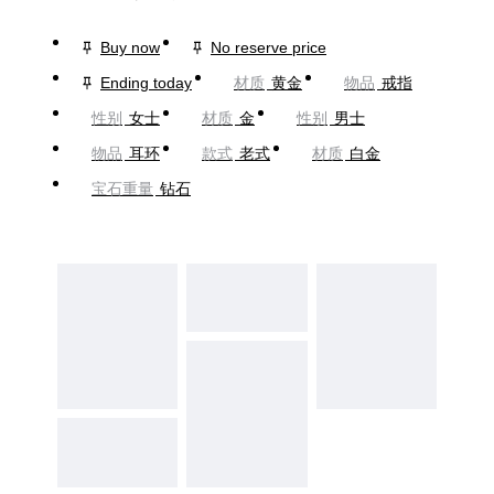
Buy now
No reserve price
Ending today
材质
黄金
物品
戒指
性别
女士
材质
金
性别
男士
物品
耳环
款式
老式
材质
白金
宝石重量
钻石