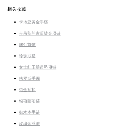
相关收藏
卡地亚黄金手链
带吊坠的古董镀金项链
胸针首饰
珍珠戒指
女士红玉髓吊坠项链
格罗斯手镯
铂金袖扣
银项圈项链
御木本手链
玫瑰金浮雕