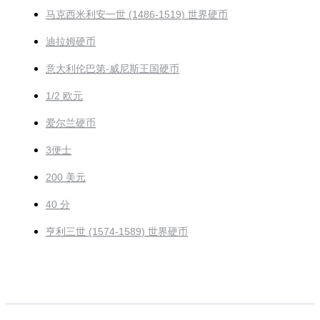
马克西米利安一世 (1486-1519) 世界硬币
迪拉姆硬币
意大利伦巴第-威尼斯王国硬币
1/2 欧元
爱尔兰硬币
3便士
200 美元
40 分
亨利三世 (1574-1589) 世界硬币