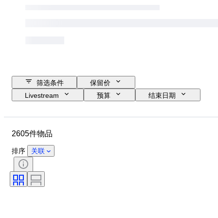
筛选条件
保留价
Livestream
预算
结束日期
位置
物品
原产国
材质
状态
证明
2605件物品
课题
签名
货币
硬币类型
统治者/时代
时代
排序
关联
艺术家