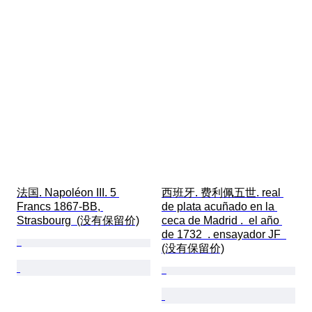
法国. Napoléon III. 5 
西班牙. 费利佩五世. real 
Francs 1867-BB, 
de plata acuñado en la 
Strasbourg  (没有保留价)
ceca de Madrid .  el año 
de 1732  . ensayador JF  
(没有保留价)