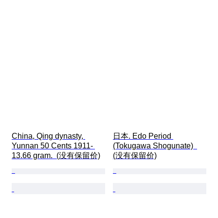
China, Qing dynasty, 
日本. Edo Period 
Yunnan 50 Cents 1911- 
(Tokugawa Shogunate)  
13.66 gram.  (没有保留价)
(没有保留价)