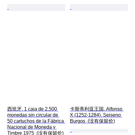
西班牙. 1 caja de 2.500 
卡斯蒂利亚王国. Alfonso 
monedas sin circular de 
X (1252-1284). Seiseno 
50 cartuchos de la Fábrica 
Burgos  (没有保留价)
Nacional de Moneda y 
Timbre 1975  (没有保留价)