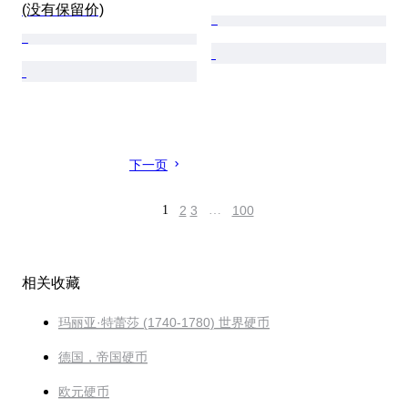
(没有保留价)
下一页
1
2
3
…
100
相关收藏
玛丽亚·特蕾莎 (1740-1780) 世界硬币
德国，帝国硬币
欧元硬币