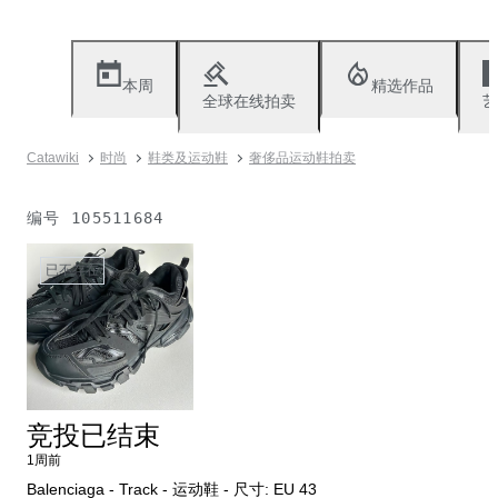
本周
精选作品
全球在线拍卖
艺
Catawiki
时尚
鞋类及运动鞋
奢侈品运动鞋拍卖
编号
105511684
已不存在
竞投已结束
1周前
Balenciaga - Track - 运动鞋 - 尺寸: EU 43