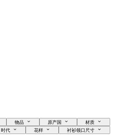
物品
原产国
材质
时代
花样
衬衫领口尺寸