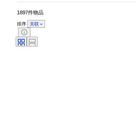
带配件
鞋尺码
1897件物品
排序
关联