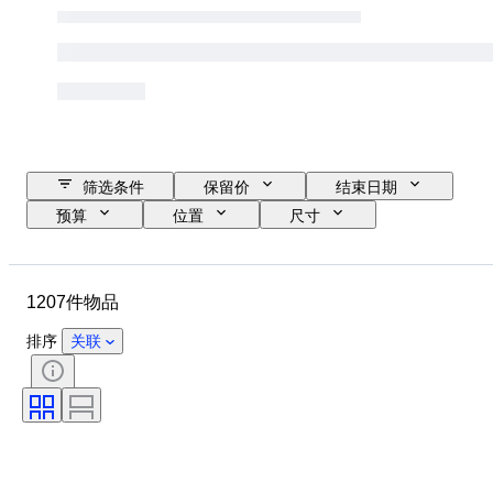
筛选条件
保留价
结束日期
预算
位置
尺寸
尺寸
品牌
物品
原产国
材质
性别
1207件物品
状态
其他
时期
课题
款式
签名
排序
关联
版
颜色
表芯
出售者
艺术家
电力储备
报时
时代
创作者
型号