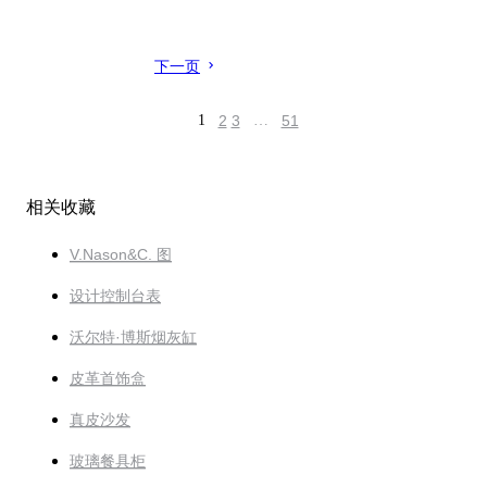
下一页
1
2
3
…
51
相关收藏
V.Nason&C. 图
设计控制台表
沃尔特·博斯烟灰缸
皮革首饰盒
真皮沙发
玻璃餐具柜