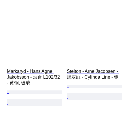
Markaryd - Hans Agne 
Stelton - Arne Jacobsen - 
Jakobsson - 烛台 L102/32 
烟灰缸 - Cylinda Line - 钢
- 黄铜, 玻璃