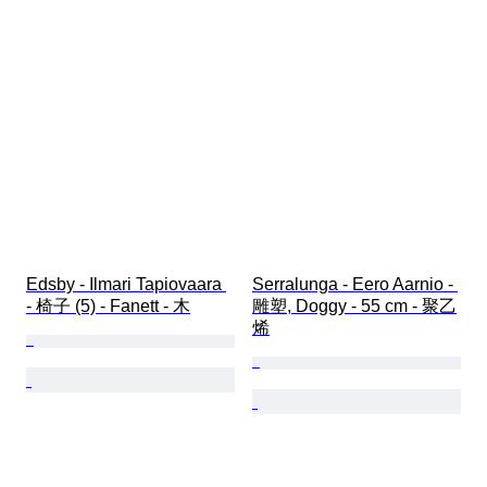
Edsby - Ilmari Tapiovaara 
Serralunga - Eero Aarnio - 
- 椅子 (5) - Fanett - 木
雕塑, Doggy - 55 cm - 聚乙
烯