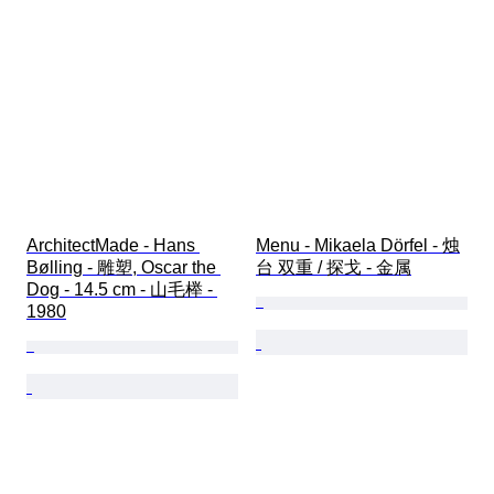
ArchitectMade - Hans 
Menu - Mikaela Dörfel - 烛
Bølling - 雕塑, Oscar the 
台 双重 / 探戈 - 金属
Dog - 14.5 cm - 山毛榉 - 
1980