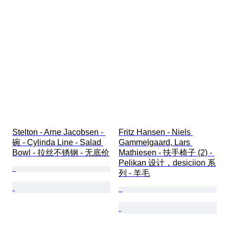
Stelton - Arne Jacobsen - 
Fritz Hansen - Niels 
碗 - Cylinda Line - Salad 
Gammelgaard, Lars 
Bowl - 拉丝不锈钢 - 无底价
Mathiesen - 扶手椅子 (2) - 
Pelikan 设计，desiciion 系
列 - 羊毛