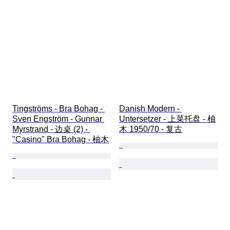
Tingströms - Bra Bohag - 
Danish Modern - 
Sven Engström - Gunnar 
Untersetzer - 上菜托盘 - 柚
Myrstrand - 边桌 (2) - 
木 1950/70 - 复古
"Casino" Bra Bohag - 柚木