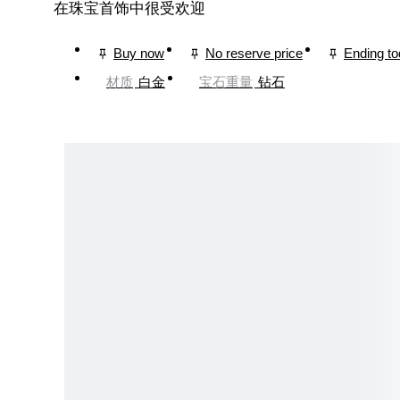
在珠宝首饰中很受欢迎
Buy now
No reserve price
Ending t
材质
白金
宝石重量
钻石