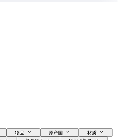
物品
原产国
材质