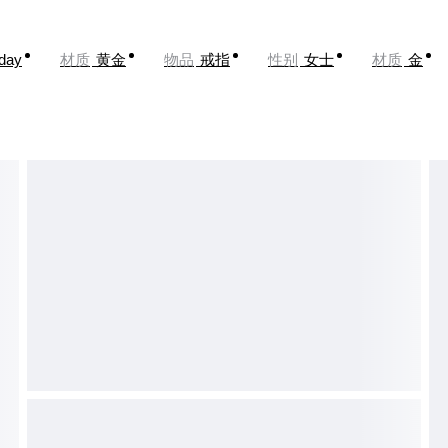
oday
材质
黄金
物品
戒指
性别
女士
材质
金