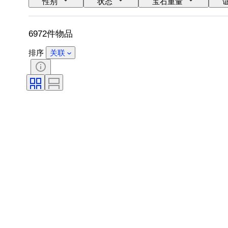
性别
状态
宝石重量
物品尺寸
宝石透明度
处理
6972件物品
排序
关联