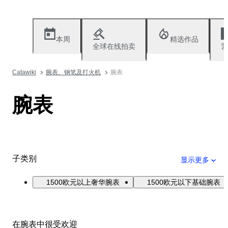
本周
精选作品
全球在线拍卖
艺
Catawiki
腕表、钢笔及打火机
腕表
腕表
子类别
显示更多
1500欧元以上奢华腕表
1500欧元以下基础腕表
在腕表中很受欢迎