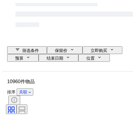
筛选条件
保留价
立即购买
预算
结束日期
位置
品牌
表壳直径
表带长度
物品
原产国
材质
10960件物品
性别
状态
其他
时期
证明
课题
排序
关联
装订
版
语言
颜色
表芯
表带材质
时代
型号