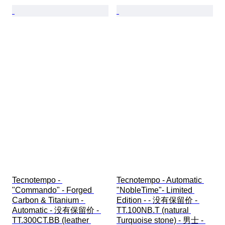
Tecnotempo - 
Tecnotempo - Automatic 
"Commando" - Forged 
"NobleTime"- Limited 
Carbon & Titanium - 
Edition - - 没有保留价 - 
Automatic - 没有保留价 - 
TT.100NB.T (natural 
TT.300CT.BB (leather 
Turquoise stone) - 男士 - 