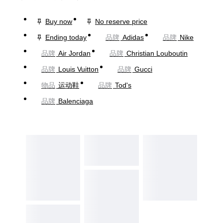
Buy now
No reserve price
Ending today
品牌
Adidas
品牌
Nike
品牌
Air Jordan
品牌
Christian Louboutin
品牌
Louis Vuitton
品牌
Gucci
物品
运动鞋
品牌
Tod's
品牌
Balenciaga