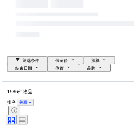
筛选条件
保留价
预算
结束日期
位置
品牌
鞋尺码
物品
原产国
材质
性别
状态
1986件物品
签名
颜色
时代
带配件
花样
型号
排序
关联