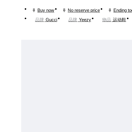
Buy now
No reserve price
Ending t
品牌
Gucci
品牌
Yeezy
物品
运动鞋