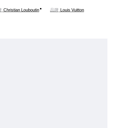
牌
Christian Louboutin
品牌
Louis Vuitton