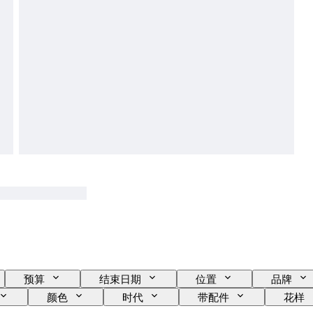
预算
结束日期
位置
品牌
颜色
时代
带配件
花样