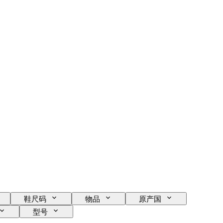
鞋尺码
物品
原产国
型号