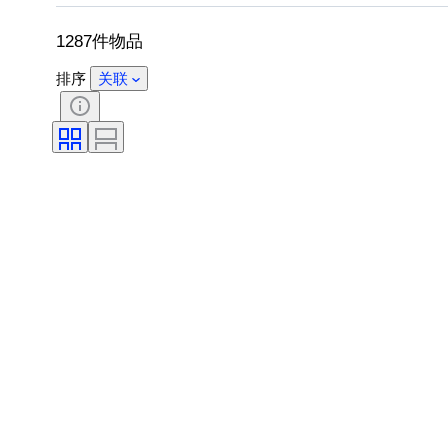
1287件物品
排序
关联